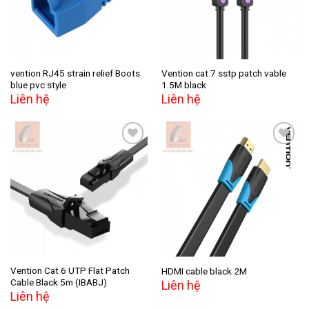
vention RJ45 strain relief Boots
Vention cat.7 sstp patch vable
blue pvc style
1.5M black
Liên hệ
Liên hệ
Add to
Add to
wishlist
wishlist
Vention Cat 6 UTP Flat Patch
HDMI cable black 2M
Cable Black 5m (IBABJ)
Liên hệ
Liên hệ