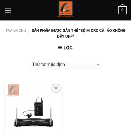
Skip
0
to
content
TRANG CHỦ
SẢN PHẨM ĐƯỢC GẮN THẺ “BỘ MICRO CÀI ÁO KHÔNG
/
DÂY UHF”
LỌC
Add to
wishlist