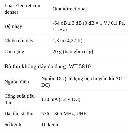
Loại Electret con
Omnidirectional
denser
-64 dB ± 3 dB (0 dB = 1 V / 0,1 Pa,
Độ nhạy
1 kHz)
Chiều dài dây
1,3 m (4,27 ft)
Cân nặng
20 g (bao gồm cáp)
Bộ thu không dây đa dạng: WT-5810
Nguồn DC (sử dụng bộ chuyển đổi AC-
Nguồn điện
DC)
Công suất tiêu
130 mA (12 V DC)
thụ
Dải tần số thu
576 – 865 MHz, UHF
Số kênh
16 kênh