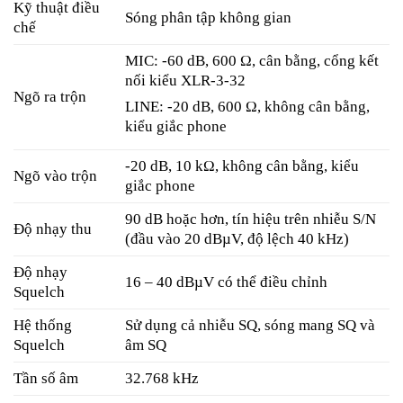
Kỹ thuật điều
Sóng phân tập không gian
chế
MIC: -60 dB, 600 Ω, cân bằng, cổng kết
nối kiểu XLR-3-32
Ngõ ra trộn
LINE: -20 dB, 600 Ω, không cân bằng,
kiểu giắc phone
-20 dB, 10 kΩ, không cân bằng, kiểu
Ngõ vào trộn
giắc phone
90 dB hoặc hơn, tín hiệu trên nhiễu S/N
Độ nhạy thu
(đầu vào 20 dBµV, độ lệch 40 kHz)
Độ nhạy
16 – 40 dBµV có thể điều chỉnh
Squelch
Hệ thống
Sử dụng cả nhiễu SQ, sóng mang SQ và
Squelch
âm SQ
Tần số âm
32.768 kHz