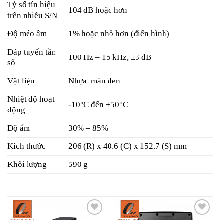
Tỷ số tín hiệu
104 dB hoặc hơn
trên nhiễu S/N
Độ méo âm
1% hoặc nhỏ hơn (điển hình)
Đáp tuyến tần
100 Hz – 15 kHz, ±3 dB
số
Vật liệu
Nhựa, màu đen
Nhiệt độ hoạt
-10°C đến +50°C
động
Độ ẩm
30% – 85%
Kích thước
206 (R) x 40.6 (C) x 152.7 (S) mm
Khối lượng
590 g