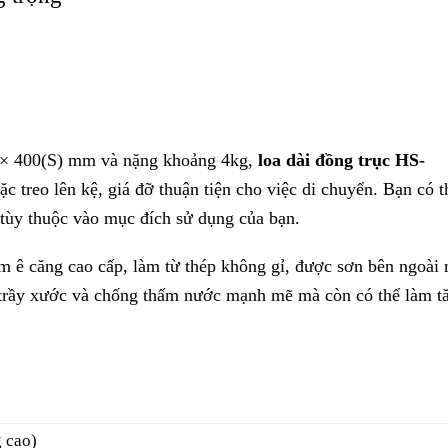
ình nón 38 cm
Speakon và cổng dùng vít M4, khoảng cách giữa các vách ng
ne, đen
 bề mặt, đen
C) × 400 (S) mm
treo tay cầm x2, Ốc vít tay cầm x2, Đế cao su x2,
o su x2
00VB (treo ngang)
o dọc)
HY-C0801
: HY-W0801
33B