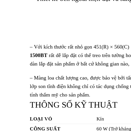
THÀNH PHẦN LOA
Loa trầm: Loa h
NEUTRIK NL4MP 
CỔNG KẾT NỐI NGÕ
VÀO
mm
NHIỆT ĐỘ HOẠT ĐỘNG
-10℃ tới +50℃
Vỏ: Polypropyle
VẬT LIỆU
Lưới: Thép xử lý
KÍCH THƯỚC
451 (R) × 560 (
KHỐI LƯỢNG
14 kg
Tay cầm x1, Giá 
PHỤ KIỆN ĐI KÈM
Ốc vít lắp đế ca
Giá treo: HY-15
HY-1500HB (tre
PHỤ KIỆN TÙY CHỌN
Giá treo trần: 
Giá treo tường
Chân đứng: ST-