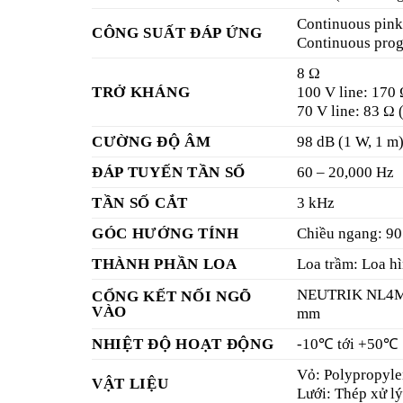
Add to
Add to
wishlist
wishlist
Loa hộp treo tường TOA
Loa hộp TOA BS-634
BS-678BT
Liên hệ
Liên hệ
Add to
Add to
wishlist
wishlist
loa phóng thanh TOA
loa cột TOA TZ-