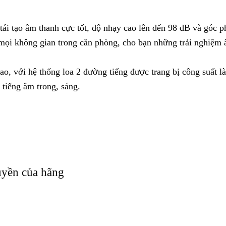
thuộc dòng loa HS series của hãng âm thanh TOA, nên được
cho thiết bị có được khả năng làm việc bền bỉ và lâu dài
g nghệ hiện đại, mà các linh kiện bên trong của loa cũng đư
nh nghiêm ngặt và khắt khe trước khi cho sản phẩm ra mắt th
 bền cao giúp bảo vệ các linh kiện bên trong,
loa dải đồng 
i +50℃ nên thích hợp với mọi kiểu khí hậu Việt Nam
g trọng
) × 400(S) mm và nặng khoảng 4kg,
loa dài đồng trục HS-
oặc treo lên kệ, giá đỡ thuận tiện cho việc di chuyển. Bạn có t
 tùy thuộc vào mục đích sử dụng của bạn.
m ê căng cao cấp, làm từ thép không gỉ, được sơn bên ngoài