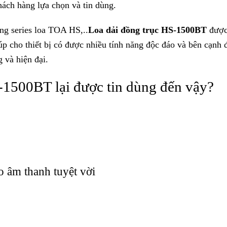
ách hàng lựa chọn và tin dùng.
ng series loa TOA HS,..
Loa dải đồng trục HS-1500BT
được
úp cho thiết bị có được nhiều tính năng độc đáo và bên cạnh 
g và hiện đại.
S-1500BT lại được tin dùng đến vậy?
o âm thanh tuyệt vời
tái tạo âm thanh cực tốt, độ nhạy cao lên đến 98 dB và góc 
 mọi không gian trong căn phòng, cho bạn những trải nghiệm
o, với hệ thống loa 2 đường tiếng
được trang bị công suất là
 tiếng âm trong, sáng.
yền của hãng