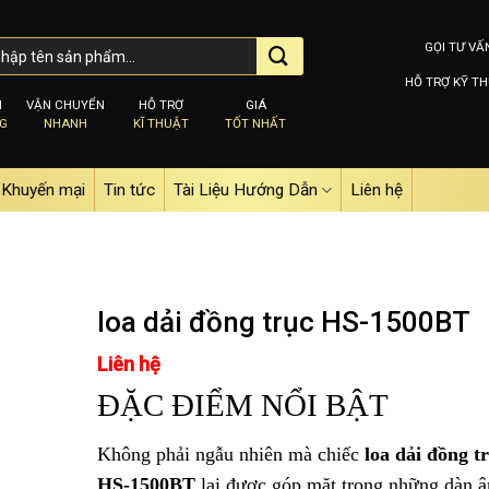
GỌI TƯ VẤ
HỖ TRỢ KỸ TH
M
VẬN CHUYỂN
HỖ TRỢ
GIÁ
NG
NHANH
KĨ THUẬT
TỐT NHẤT
Khuyến mại
Tin tức
Tài Liệu Hướng Dẫn
Liên hệ
loa dải đồng trục HS-1500BT
Liên hệ
Add to
ĐẶC ĐIỂM NỔI BẬT
wishlist
Không phải ngẫu nhiên mà chiếc
loa dải đồng t
HS-1500BT
lại được góp mặt trong những dàn 