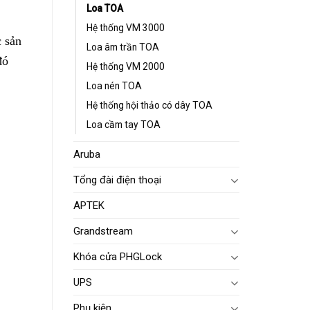
Loa TOA
Hệ thống VM 3000
 sản
Loa âm trần TOA
đó
Hệ thống VM 2000
Loa nén TOA
Hệ thống hội thảo có dây TOA
Loa cầm tay TOA
Aruba
Tổng đài điện thoại
phủ âm
 âm
APTEK
Grandstream
Khóa cửa PHGLock
UPS
Phụ kiện