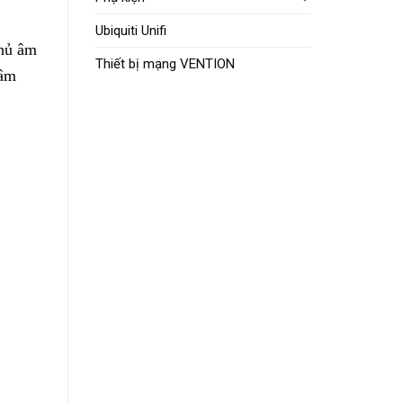
 ứng
Ubiquiti Unifi
Thiết bị mạng VENTION
ợc
ị
trục
hể dễ
 một