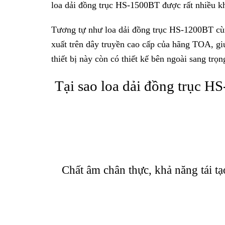
loa dải đồng trục HS-1500BT được rất nhiều kh
Tương tự như loa dải đồng trục HS-1200BT cù
xuất trên dây truyền cao cấp của hãng TOA, gi
thiết bị này còn có thiết kế bên ngoài sang trọn
Tại sao loa dải đồng trục H
Chất âm chân thực, khả năng tái tạ
–
Loa dải đồng trục HS-1500BT
có khả năng 
rộng giúp cho âm thanh có thể khuếch đại đến
thanh tuyệt vời nhất.
– Chất âm của sảm phẩm cũng được đánh giá ca
60W cho ra âm thanh rất hay và chất lượng với
Ứng dụng nhiều công nghệ độc qu