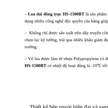
lớp son tĩnh điện k
hông chỉ có tác dụng chống
tính thẩm mỹ cho sản phẩm.
THÔNG SỐ KỸ THUẬT
LOẠI VỎ
Kín
CÔNG SUẤT
60 W (Trở kháng
Continuous pink
CÔNG SUẤT ĐÁP ỨNG
Continuous prog
8 Ω
TRỞ KHÁNG
100 V line: 170
70 V line: 83 Ω
CƯỜNG ĐỘ ÂM
98 dB (1 W, 1 m
ĐÁP TUYẾN TẦN SỐ
60 – 20,000 Hz
TẦN SỐ CẮT
3 kHz
GÓC HƯỚNG TÍNH
Chiều ngang: 9