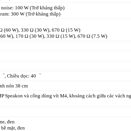
Add to
Add to
A
wishlist
wishlist
w
Loa cột TOA TZ-
loa hộp TOA F-
Loa cột TOA TZ-206B
406WWP
1000WTWP
Liên hệ
Liên hệ
Liên hệ
Add to
Add to
A
wishlist
wishlist
w
Loa giải đồng trục HS-
loa cột TOA TZ-
loa hộp TOA F-1300BT