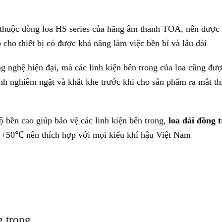
 trầy xước và chống thấm nước mạnh mẽ mà còn có thể làm t
 cao)
 noise: 100 W (Trở kháng thấp)
ram: 300 W (Trở kháng thấp)
 Ω (60 W), 330 Ω (30 W), 670 Ω (15 W)
 (60 W), 170 Ω (30 W), 330 Ω (15 W), 670 Ω (7.5 W)
)
0゜, Chiều dọc: 40゜