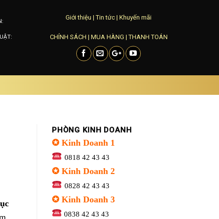
Giới thiệu
|
Tin tức
|
Khuyến mãi
N:
CHÍNH SÁCH
|
MUA HÀNG
|
THANH TOÁN
UẬT:
PHÒNG KINH DOANH
✪ Kinh Doanh 1
0818 42 43 43
✪ Kinh Doanh 2
0828 42 43 43
✪ Kinh Doanh 3
rục
0838 42 43 43
âm