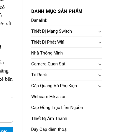
 có
DANH MỤC SẢN PHẨM
ô
Danalink
c rất
Thiết Bị Mạng Switch
Thiết Bị Phát Wifi
g
Nhà Thông Minh
ủa
Camera Quan Sát
năng
Tủ Rack
kế bên
Cáp Quang Và Phụ Kiện
Webcam Hikvision
Cáp Đồng Trục Liền Nguồn
Thiết Bị Âm Thanh
Dây Cáp điện thoại