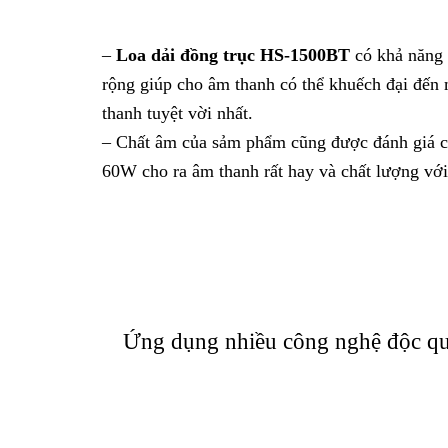
–
Loa dải đồng trục HS-1500BT
là sản phẩm 
dụng nhiều công nghệ độc quyền của hãng giúp 
– Không chỉ được sản xuất trên dây truyền côn
chọn lọc kỹ lưỡng, trải qua nhiều khâu giám đị
trường.
– Vỏ loa được làm từ nhựa Polypropylene có độ
HS-1500BT
có nhiệt độ hoạt động là -10℃ tớ
Thiết kế bên ngoài hiện đại và san
– Với kích thước rất nhỏ gọn 451(R) × 560(C
1500BT
r
ất dễ lắp đặt có thể treo trên tường h
dàn lắp đặt sản phẩm ở bất cứ không gian nào,
– Màng loa chất lượng cao, được bảo vệ bởi tấ