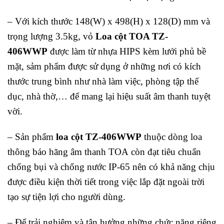
– Với kích thước 148(W) x 498(H) x 128(D) mm và
trọng lượng 3.5kg, vỏ
Loa cột TOA TZ-
406WWP
được làm từ nhựa HIPS kèm lưới phủ bề
mặt, sảm phẩm được sử dụng ở những nơi có kích
thước trung bình như nhà làm việc, phòng tập thể
dục, nhà thờ,… để mang lại hiệu suất âm thanh tuyệt
vời.
– Sản phẩm
l
oa cột TZ-406WWP
thuộc dòng loa
thông báo hãng âm thanh TOA còn đạt tiêu chuẩn
chống bụi và chống nước IP-65 nên có khả năng chịu
được điều kiện thời tiết trong việc lắp đặt ngoài trời
tạo sự tiện lợi cho người dùng.
– Để trải nghiệm và tận hưởng những chức năng riêng