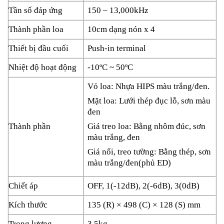
Tần số đáp ứng
150 – 13,000kHz
Thành phần loa
10cm dạng nón x 4
Thiết bị đầu cuối
Push-in terminal
Nhiệt độ hoạt động
-10ºC ~ 50ºC
Vỏ loa: Nhựa HIPS màu trắng/đen.
Mặt loa: Lưới thép đục lỗ, sơn màu
đen
Thành phần
Giá treo loa: Bằng nhôm đúc, sơn
màu trắng, đen
Giá nối, treo tường: Bằng thép, sơn
màu trắng/đen(phủ ED)
Chiết áp
OFF, 1(-12dB), 2(-6dB), 3(0dB)
Kích thước
135 (R) × 498 (C) × 128 (S) mm
Trọng lượng
3.5kg