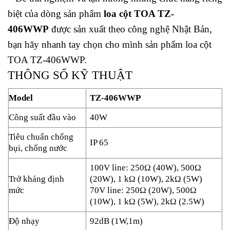
biệt của dòng sản phẩm
loa cột TOA TZ-
406WWP
được sản xuất theo công nghệ Nhật Bản,
bạn hãy nhanh tay chọn cho mình sản phẩm loa cột
TOA TZ-406WWP.
THÔNG SỐ KỸ THUẬT
Model
TZ-406WWP
Công suất đầu vào
40W
Tiêu chuẩn chống
IP 65
bụi, chống nước
100V line: 250Ω (40W), 500Ω
Trở kháng định
(20W), 1 kΩ (10W), 2kΩ (5W)
mức
70V line: 250Ω (20W), 500Ω
(10W), 1 kΩ (5W), 2kΩ (2.5W)
Độ nhạy
92dB (1W,1m)