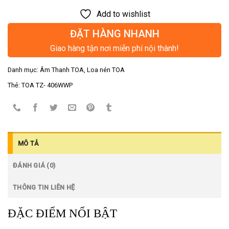
Add to wishlist
ĐẶT HÀNG NHANH
Giao hàng tận nơi miễn phí nội thành!
Danh mục:
Âm Thanh TOA
,
Loa nén TOA
Thẻ:
TOA TZ- 406WWP
MÔ TẢ
ĐÁNH GIÁ (0)
THÔNG TIN LIÊN HỆ
ĐẶC ĐIỂM NỔI BẬT