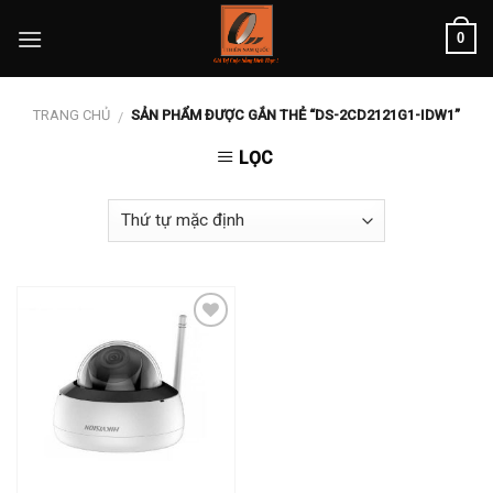
Skip
0
to
content
TRANG CHỦ
SẢN PHẨM ĐƯỢC GẮN THẺ “DS-2CD2121G1-IDW1”
/
LỌC
Add to
wishlist