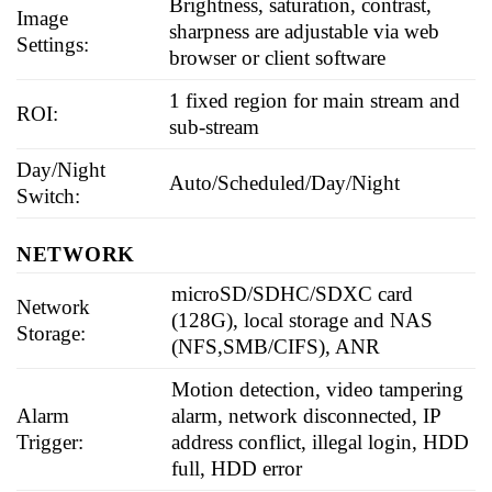
Brightness, saturation, contrast,
Image
sharpness are adjustable via web
Settings:
browser or client software
1 fixed region for main stream and
ROI:
sub-stream
Day/Night
Auto/Scheduled/Day/Night
Switch:
NETWORK
microSD/SDHC/SDXC card
Network
(128G), local storage and NAS
Storage:
(NFS,SMB/CIFS), ANR
Motion detection, video tampering
Alarm
alarm, network disconnected, IP
Trigger:
address conflict, illegal login, HDD
full, HDD error