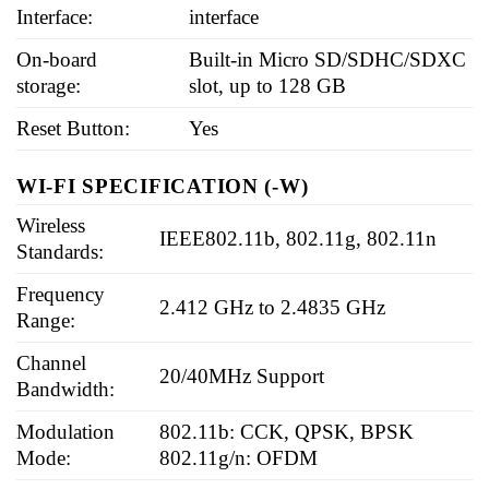
Interface:
interface
On-board
Built-in Micro SD/SDHC/SDXC
storage:
slot, up to 128 GB
Reset Button:
Yes
WI-FI SPECIFICATION (-W)
Wireless
IEEE802.11b, 802.11g, 802.11n
Standards:
Frequency
2.412 GHz to 2.4835 GHz
Range:
Channel
20/40MHz Support
Bandwidth:
Modulation
802.11b: CCK, QPSK, BPSK
Mode:
802.11g/n: OFDM