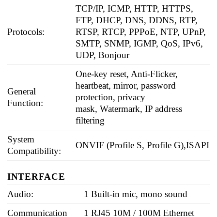
TCP/IP, ICMP, HTTP, HTTPS,
FTP, DHCP, DNS, DDNS, RTP,
Protocols:
RTSP, RTCP, PPPoE, NTP, UPnP,
SMTP, SNMP, IGMP, QoS, IPv6,
UDP, Bonjour
One-key reset, Anti-Flicker,
heartbeat, mirror, password
General
protection, privacy
Function:
mask, Watermark, IP address
filtering
System
ONVIF (Profile S, Profile G),ISAPI
Compatibility:
INTERFACE
Audio:
1 Built-in mic, mono sound
Communication
1 RJ45 10M / 100M Ethernet