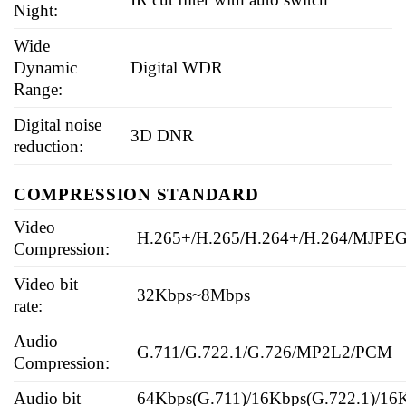
Night:
Wide
Dynamic
Digital WDR
Range:
Digital noise
3D DNR
reduction:
COMPRESSION STANDARD
Video
H.265+/H.265/H.264+/H.264/MJPE
Compression:
Video bit
32Kbps~8Mbps
rate:
Audio
G.711/G.722.1/G.726/MP2L2/PCM
Compression:
Audio bit
64Kbps(G.711)/16Kbps(G.722.1)/16K