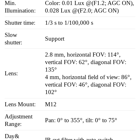
Min.
Color: 0.01 Lux @(F1.2; AGC ON),
Illumination:
0.028 Lux @(F2.0; AGC ON)
Shutter time:
1/3 s to 1/100,000 s
Slow
Support
shutter:
2.8 mm, horizontal FOV: 114°,
vertical FOV: 62°, diagonal FOV:
135°
Lens:
4 mm, horizontal field of view: 86°,
vertical FOV: 46°, diagonal FOV:
102°
Lens Mount:
M12
Adjustment
Pan: 0° to 355°, tilt: 0° to 75°
Range:
Day&
IR cut filter with auto switch