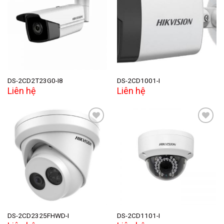
Add to
Add to
wishlist
wishlist
DS-2CD2T23G0-I8
DS-2CD1001-I
Liên hệ
Liên hệ
Add to
Add to
wishlist
wishlist
DS-2CD2325FHWD-I
DS-2CD1101-I