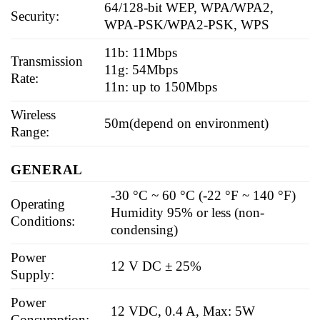
64/128-bit WEP, WPA/WPA2,
Security:
WPA-PSK/WPA2-PSK, WPS
11b: 11Mbps
Transmission
11g: 54Mbps
Rate:
11n: up to 150Mbps
Wireless
50m(depend on environment)
Range:
GENERAL
-30 °C ~ 60 °C (-22 °F ~ 140 °F)
Operating
Humidity 95% or less (non-
Conditions:
condensing)
Power
12 V DC ± 25%
Supply:
Power
12 VDC, 0.4 A, Max: 5W
Consumption: