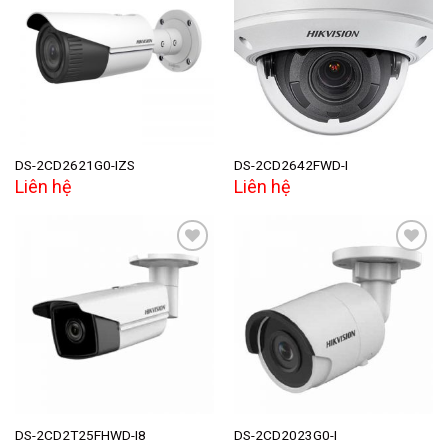
Add to
Add to
wishlist
wishlist
DS-2CD2621G0-IZS
DS-2CD2642FWD-I
Liên hệ
Liên hệ
Add to
Add to
wishlist
wishlist
DS-2CD2T25FHWD-I8
DS-2CD2023G0-I