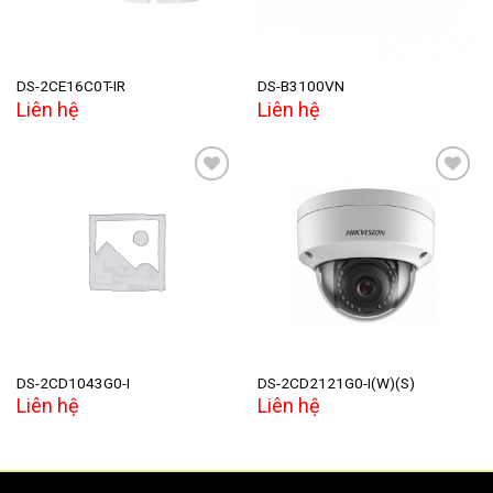
DS-2CE16C0T-IR
DS-B3100VN
Liên hệ
Liên hệ
Add to
Add to
wishlist
wishlist
DS-2CD1043G0-I
DS-2CD2121G0-I(W)(S)
Liên hệ
Liên hệ