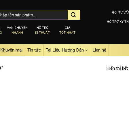
GỌI TƯ VẤ
HỖ TRỢ KỸ TH
M
VẬN CHUYỂN
HỖ TRỢ
GIÁ
NG
NHANH
KĨ THUẬT
TỐT NHẤT
Khuyến mại
Tin tức
Tài Liệu Hướng Dẫn
Liên hệ
Hiển thị kết
F”