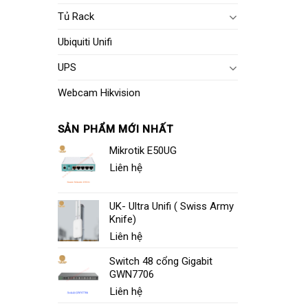
Tủ Rack
Ubiquiti Unifi
UPS
Webcam Hikvision
SẢN PHẨM MỚI NHẤT
Mikrotik E50UG
Liên hệ
UK- Ultra Unifi ( Swiss Army
Knife)
Liên hệ
Switch 48 cổng Gigabit
GWN7706
Liên hệ