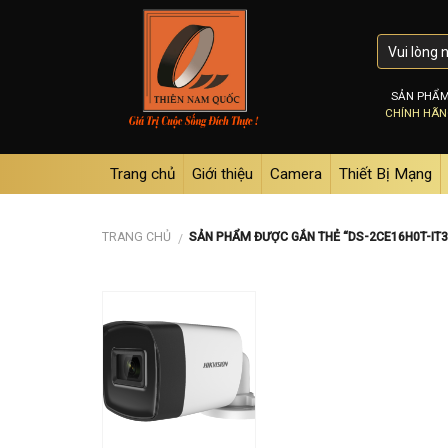
Skip
to
content
SẢN PHẨ
CHÍNH HÃ
Trang chủ
Giới thiệu
Camera
Thiết Bị Mạng
TRANG CHỦ
SẢN PHẨM ĐƯỢC GẮN THẺ “DS-2CE16H0T-IT3
/
Add to
wishlist