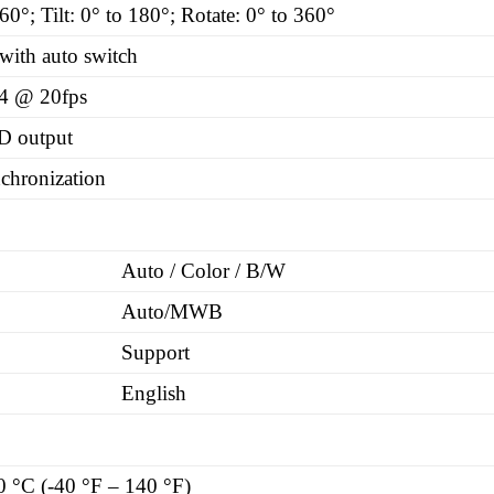
60°; Tilt: 0° to 180°; Rotate: 0° to 360°
r with auto switch
4 @ 20fps
D output
nchronization
Auto / Color / B/W
Auto/MWB
Support
English
0 °C (-40 °F – 140 °F)