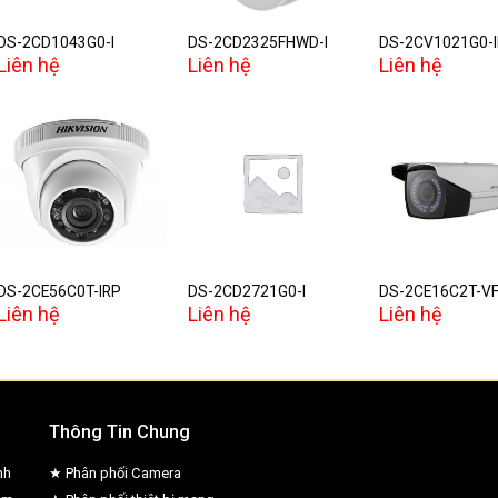
DS-2CD1043G0-I
DS-2CD2325FHWD-I
DS-2CV1021G0-
Liên hệ
Liên hệ
Liên hệ
Add to
Add to
A
wishlist
wishlist
w
DS-2CE56C0T-IRP
DS-2CD2721G0-I
DS-2CE16C2T-VF
Liên hệ
Liên hệ
Liên hệ
Thông Tin Chung
nh
★ Phân phối Camera