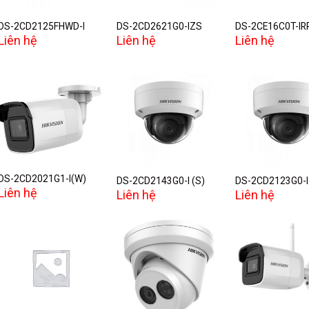
DS-2CD2125FHWD-I
DS-2CD2621G0-IZS
DS-2CE16C0T-IR
Liên hệ
Liên hệ
Liên hệ
Add to
Add to
A
wishlist
wishlist
w
DS-2CD2021G1-I(W)
DS-2CD2143G0-I (S)
DS-2CD2123G0-I 
Liên hệ
Liên hệ
Liên hệ
Add to
Add to
A
wishlist
wishlist
w