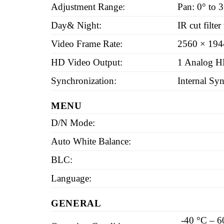
Adjustment Range:
Pan: 0° to 3
Day& Night:
IR cut filte
Video Frame Rate:
2560 × 194
HD Video Output:
1 Analog H
Synchronization:
Internal Sy
MENU
D/N Mode:
Auto White Balance:
BLC:
Language:
GENERAL
-40 °C – 6