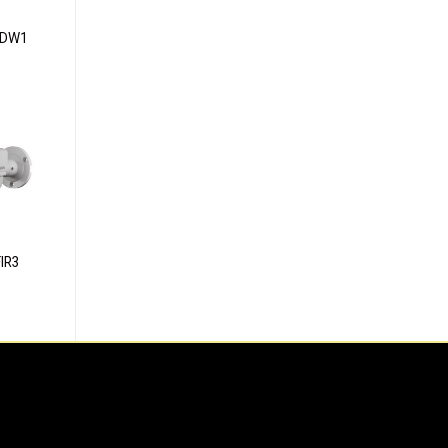
IDW1
dd to
ishlist
IR3