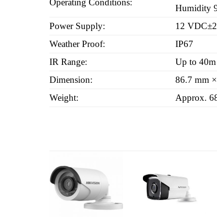
Operating Conditions:
Humidity 9
Power Supply:
12 VDC±
Weather Proof:
IP67
IR Range:
Up to 40m
Dimension:
86.7 mm ×
Weight:
Approx. 68
Add to
Add to
wishlist
wishlist