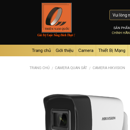
Skip
to
content
SẢN PHẨ
CHÍNH HÃ
Trang chủ
Giới thiệu
Camera
Thiết Bị Mạng
TRANG CHỦ
CAMERA QUAN SÁT
CAMERA HIKVISION
/
/