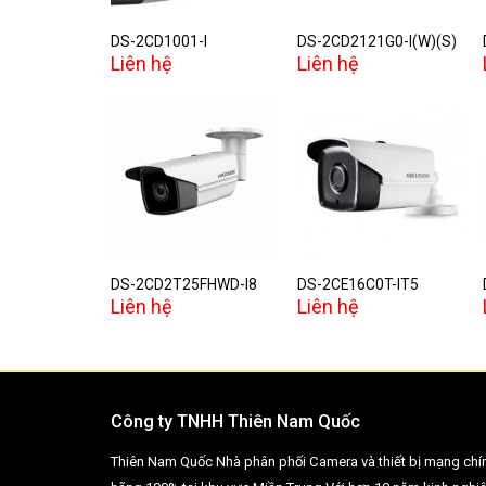
DS-2CD1001-I
DS-2CD2121G0-I(W)(S)
Liên hệ
Liên hệ
Add to
Add to
wishlist
wishlist
DS-2CD2T25FHWD-I8
DS-2CE16C0T-IT5
Liên hệ
Liên hệ
Công ty TNHH Thiên Nam Quốc
Thiên Nam Quốc Nhà phân phối Camera và thiết bị mạng chí