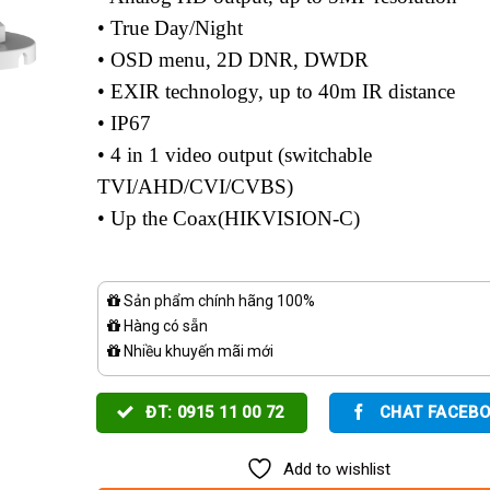
• True Day/Night
• OSD menu, 2D DNR, DWDR
• EXIR technology, up to 40m IR distance
• IP67
• 4 in 1 video output (switchable
TVI/AHD/CVI/CVBS)
• Up the Coax(HIKVISION-C)
Sản phẩm chính hãng 100%
Hàng có sẵn
Nhiều khuyến mãi mới
ĐT: 0915 11 00 72
CHAT FACEB
Add to wishlist