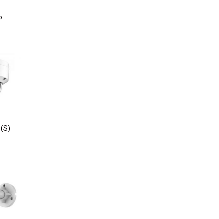
P
dd to
ishlist
(S)
dd to
ishlist