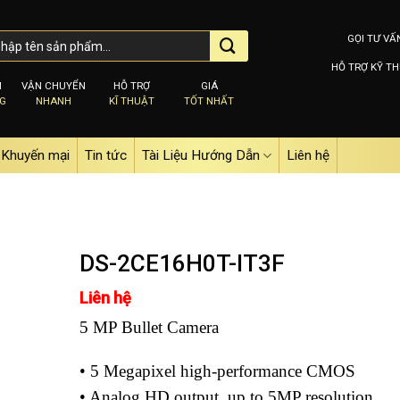
GỌI TƯ VẤ
HỖ TRỢ KỸ TH
M
VẬN CHUYỂN
HỖ TRỢ
GIÁ
NG
NHANH
KĨ THUẬT
TỐT NHẤT
Khuyến mại
Tin tức
Tài Liệu Hướng Dẫn
Liên hệ
DS-2CE16H0T-IT3F
Liên hệ
Add to
5 MP Bullet Camera
wishlist
• 5 Megapixel high-performance CMOS
• Analog HD output, up to 5MP resolution