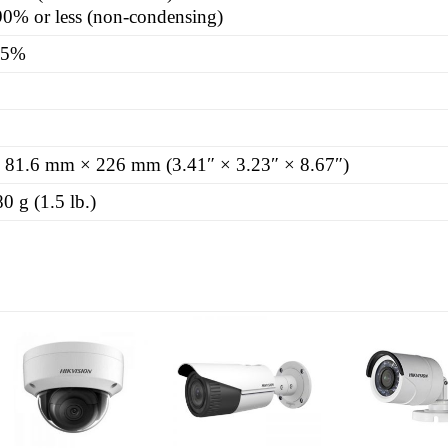
0% or less (non-condensing)
25%
 81.6 mm × 226 mm (3.41″ × 3.23″ × 8.67″)
0 g (1.5 lb.)
Add to
Add to
A
wishlist
wishlist
w