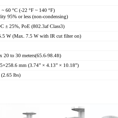
 ~ 60 °C (-22 °F ~ 140 °F)
ty 95% or less (non-condensing)
C ± 25%, PoE (802.3af Class3)
.5 W (Max. 7.5 W with IR cut filter on)
 20 to 30 meters(65.6-98.4ft)
5×258.6 mm (3.74” × 4.13” × 10.18”)
(2.65 lbs)