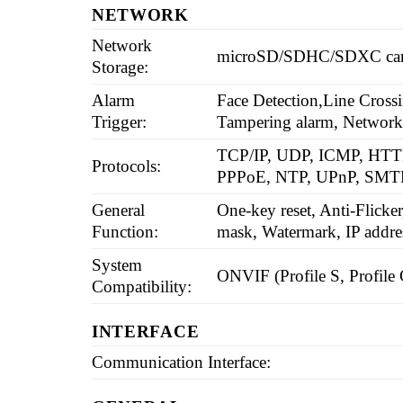
NETWORK
Network
microSD/SDHC/SDXC card
Storage:
Alarm
Face Detection,Line Crossi
Trigger:
Tampering alarm, Network d
TCP/IP, UDP, ICMP, HTT
Protocols:
PPPoE, NTP, UPnP, SMTP
General
One-key reset, Anti-Flicker
Function:
mask, Watermark, IP addres
System
ONVIF (Profile S, Profile
Compatibility:
INTERFACE
Communication Interface: