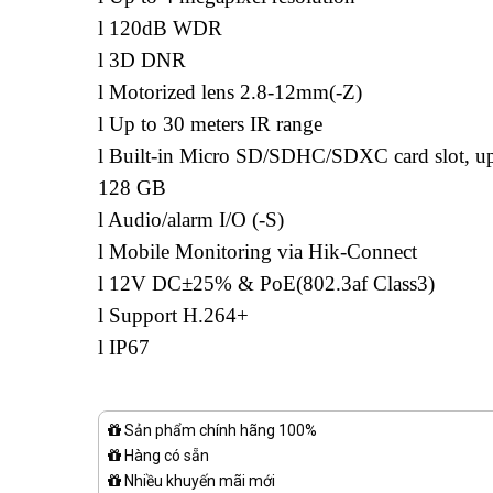
l 120dB WDR
l 3D DNR
l Motorized lens 2.8-12mm(-Z)
l Up to 30 meters IR range
l Built-in Micro SD/SDHC/SDXC card slot, up
128 GB
l Audio/alarm I/O (-S)
l Mobile Monitoring via Hik-Connect
l 12V DC±25% & PoE(802.3af Class3)
l Support H.264+
l IP67
Sản phẩm chính hãng 100%
Hàng có sẵn
Nhiều khuyến mãi mới