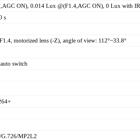
,AGC ON), 0.014 Lux @(F1.4,AGC ON), 0 Lux with I
0 s
.4, motorized lens (-Z), angle of view: 112°~33.8°
h auto switch
264+
.1/G.726/MP2L2