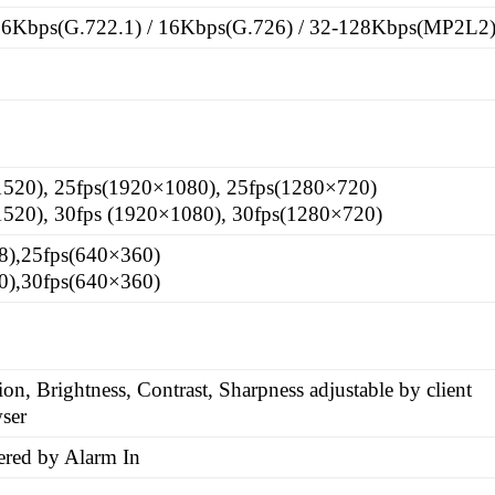
16Kbps(G.722.1) / 16Kbps(G.726) / 32-128Kbps(MP2L2
1520), 25fps(1920×1080), 25fps(1280×720)
1520), 30fps (1920×1080), 30fps(1280×720)
8),25fps(640×360)
0),30fps(640×360)
on, Brightness, Contrast, Sharpness adjustable by client
ser
ered by Alarm In