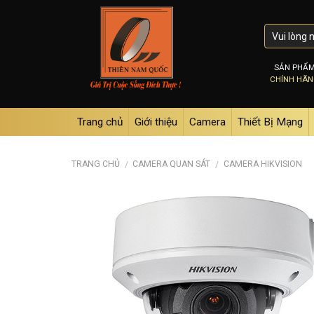
Skip
to
content
SẢN PHẨ
CHÍNH HÃ
Trang chủ
Giới thiệu
Camera
Thiết Bị Mạng
TRANG CHỦ
CAMERA QUAN SÁT
CAMERA HIKVISION
/
/