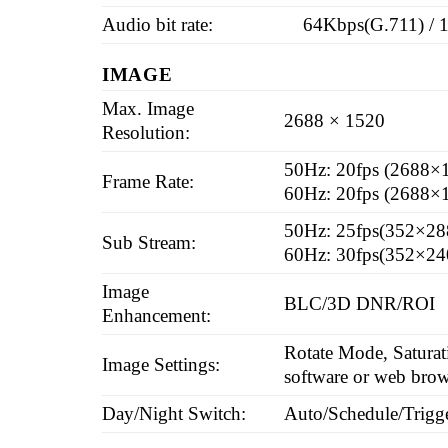
Audio bit rate:
64Kbps(G.711) / 
IMAGE
Max. Image
2688 × 1520
Resolution:
50Hz: 20fps (2688×
Frame Rate:
60Hz: 20fps (2688×
50Hz: 25fps(352×28
Sub Stream:
60Hz: 30fps(352×24
Image
BLC/3D DNR/ROI
Enhancement:
Rotate Mode, Saturati
Image Settings:
software or web brow
Day/Night Switch:
Auto/Schedule/Trigg