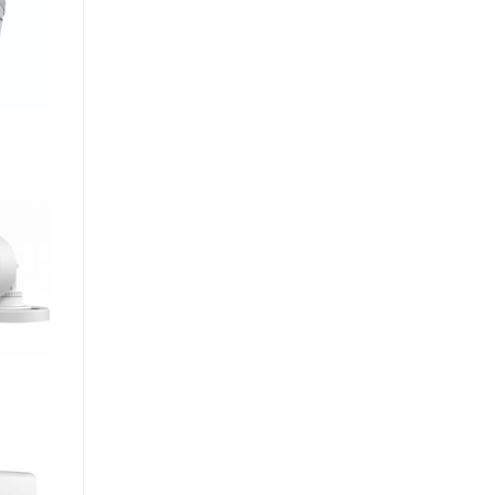
dd to
ishlist
dd to
ishlist