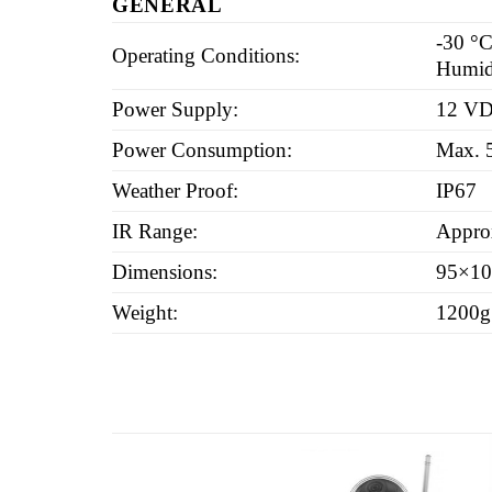
GENERAL
-30 °C
Operating Conditions:
Humidi
Power Supply:
12 VD
Power Consumption:
Max. 5
Weather Proof:
IP67
IR Range:
Approx
Dimensions:
95×10
Weight:
1200g 