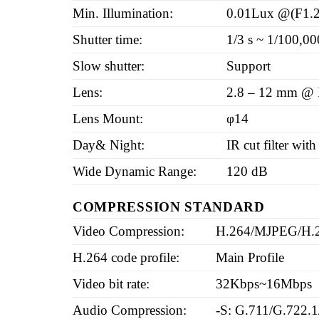
Min. Illumination:
0.01Lux @(F1.2
Shutter time:
1/3 s ~ 1/100,00
Slow shutter:
Support
Lens:
2.8 – 12 mm @ F1
Lens Mount:
φ14
Day& Night:
IR cut filter wit
Wide Dynamic Range:
120 dB
COMPRESSION STANDARD
Video Compression:
H.264/MJPEG/H.
H.264 code profile:
Main Profile
Video bit rate:
32Kbps~16Mbps
Audio Compression:
-S: G.711/G.722