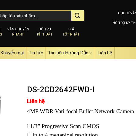
GỌI TƯ VẤ
HỖ TRỢ KỸ TH
M
VẬN CHUYỂN
HỖ TRỢ
GIÁ
NG
NHANH
KĨ THUẬT
TỐT NHẤT
Khuyến mại
Tin tức
Tài Liệu Hướng Dẫn
Liên hệ
DS-2CD2642FWD-I
Liên hệ
Add to
4MP WDR Vari-focal Bullet Network Camera
wishlist
l 1/3” Progressive Scan CMOS
l Up to 4 megapixel resolution