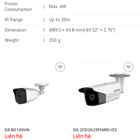
Power
|
Max. 4W
Consumption:
IR Range:
|
Up to 20m
Dimension:
|
Φ89.5 × 69.8 mm(Φ3.52” × 2.75”)
Weight:
|
250 g
Add to
Add to
wishlist
wishlist
DS-B3100VN
DS-2CD2625FHWD-IZS
Liên hệ
Liên hệ