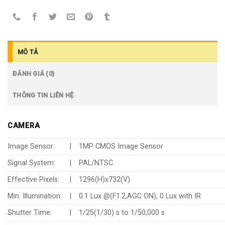
MÔ TẢ
ĐÁNH GIÁ (0)
THÔNG TIN LIÊN HỆ
CAMERA
Image Sensor:
|
1MP CMOS Image Sensor
Signal System:
|
PAL/NTSC
Effective Pixels:
|
1296(H)x732(V)
Min. Illumination:
|
0.1 Lux @(F1.2,AGC ON), 0 Lux with IR
Shutter Time:
|
1/25(1/30) s to 1/50,000 s