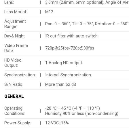
Lens:
|
3.6mm (2.8mm, 6mm optional), Angle of Vie
Lens Mount:
|
M12
Adjustment
|
Pan: 0 – 360°, Tilt: 0 – 75°, Rotation: 0 – 360°
Range:
Day& Night:
|
IR cut filter with auto switch
Video Frame
|
720p@25fps/720p@30fps
Rate:
HD Video
|
1 Analog HD output
Output:
Synchronization:
|
Internal Synchronization
S/N Ratio:
|
More than 62 dB
GENERAL
Operating
-20 °C – 45 °C (-4 °F – 113 °F)
|
Conditions:
Humidity 90% or less (non-condensing)
Power Supply:
|
12 VDC±15%