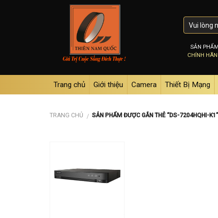
Skip
to
content
SẢN PHẨ
CHÍNH HÃ
Trang chủ
Giới thiệu
Camera
Thiết Bị Mạng
TRANG CHỦ
SẢN PHẨM ĐƯỢC GẮN THẺ “DS-7204HQHI-K1
/
Add to
wishlist