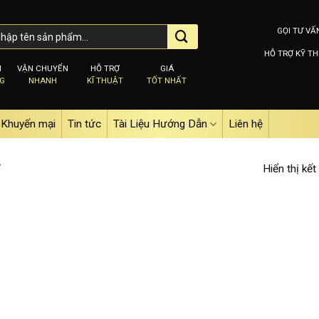
GỌI TƯ VẤ
HỖ TRỢ KỸ TH
M
VẬN CHUYỂN
HỖ TRỢ
GIÁ
NG
NHANH
KĨ THUẬT
TỐT NHẤT
Khuyến mại
Tin tức
Tài Liệu Hướng Dẫn
Liên hệ
Hiển thị kết
”