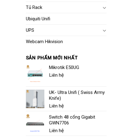
Tủ Rack
Ubiquiti Unifi
UPS
Webcam Hikvision
SẢN PHẨM MỚI NHẤT
Mikrotik E50UG
Liên hệ
UK- Ultra Unifi ( Swiss Army
Knife)
Liên hệ
Switch 48 cổng Gigabit
GWN7706
Liên hệ