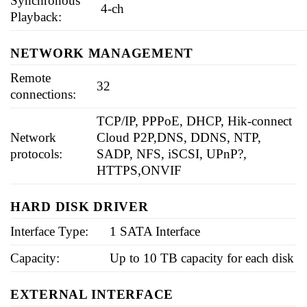
Synchronous
4-ch
Playback:
NETWORK MANAGEMENT
Remote
32
connections:
TCP/IP, PPPoE, DHCP, Hik-connect
Network
Cloud P2P,DNS, DDNS, NTP,
protocols:
SADP, NFS, iSCSI, UPnP?,
HTTPS,ONVIF
HARD DISK DRIVER
Interface Type:
1 SATA Interface
Capacity:
Up to 10 TB capacity for each disk
EXTERNAL INTERFACE