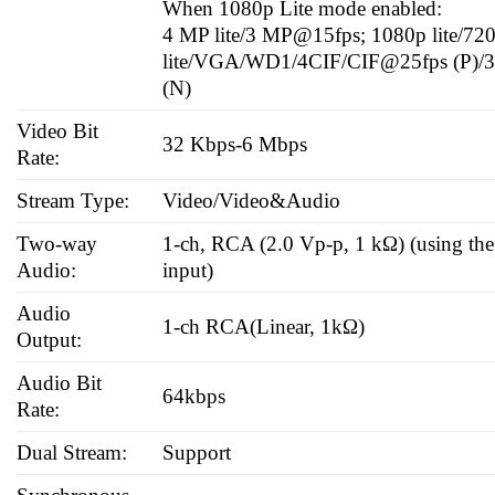
When 1080p Lite mode enabled:
4 MP lite/3 MP@15fps; 1080p lite/72
lite/VGA/WD1/4CIF/CIF@25fps (P)/3
(N)
Video Bit
32 Kbps-6 Mbps
Rate:
Stream Type:
Video/Video&Audio
Two-way
1-ch, RCA (2.0 Vp-p, 1 kΩ) (using the
Audio:
input)
Audio
1-ch RCA(Linear, 1kΩ)
Output:
Audio Bit
64kbps
Rate:
Dual Stream:
Support