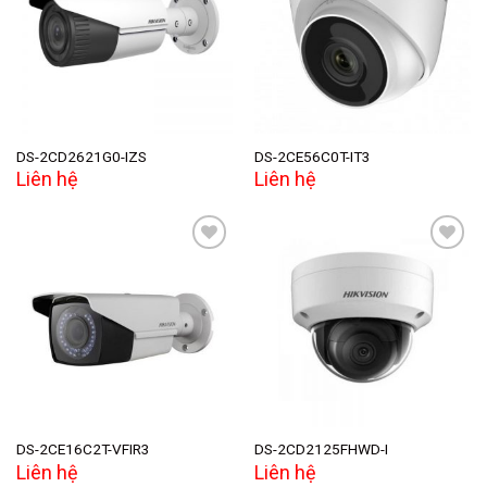
Add to
Add to
wishlist
wishlist
DS-2CD2621G0-IZS
DS-2CE56C0T-IT3
Liên hệ
Liên hệ
Add to
Add to
wishlist
wishlist
DS-2CE16C2T-VFIR3
DS-2CD2125FHWD-I
Liên hệ
Liên hệ