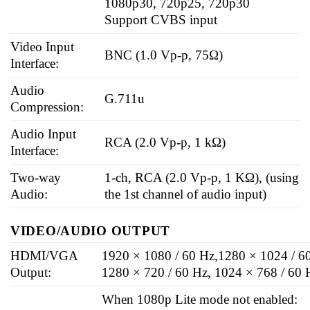
1080p30, 720p25, 720p30
Support CVBS input
Video Input
BNC (1.0 Vp-p, 75Ω)
Interface:
Audio
G.711u
Compression:
Audio Input
RCA (2.0 Vp-p, 1 kΩ)
Interface:
Two-way
1-ch, RCA (2.0 Vp-p, 1 KΩ), (using
Audio:
the 1st channel of audio input)
VIDEO/AUDIO OUTPUT
HDMI/VGA
1920 × 1080 / 60 Hz,1280 × 1024 / 6
Output:
1280 × 720 / 60 Hz, 1024 × 768 / 60 
When 1080p Lite mode not enabled: