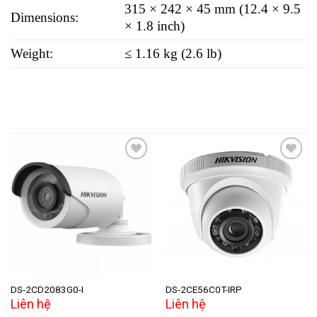
315 × 242 × 45 mm (12.4 × 9.5
Dimensions:
× 1.8 inch)
Weight:
≤ 1.16 kg (2.6 lb)
Add to
Add to
wishlist
wishlist
DS-2CD2083G0-I
DS-2CE56C0T-IRP
Liên hệ
Liên hệ