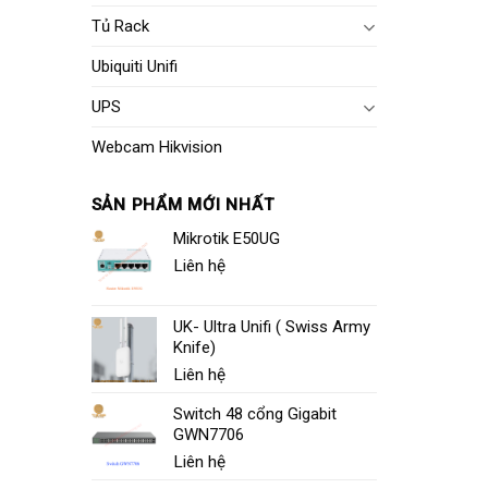
Tủ Rack
Ubiquiti Unifi
UPS
Webcam Hikvision
SẢN PHẨM MỚI NHẤT
Mikrotik E50UG
Liên hệ
UK- Ultra Unifi ( Swiss Army
Knife)
Liên hệ
Switch 48 cổng Gigabit
GWN7706
Liên hệ