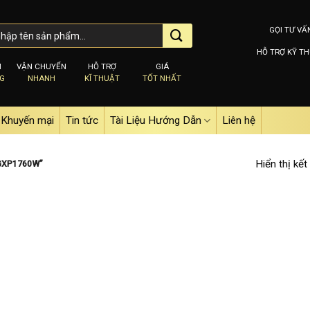
GỌI TƯ VẤ
HỖ TRỢ KỸ TH
M
VẬN CHUYỂN
HỖ TRỢ
GIÁ
NG
NHANH
KĨ THUẬT
TỐT NHẤT
Khuyến mại
Tin tức
Tài Liệu Hướng Dẫn
Liên hệ
Hiển thị kết
GXP1760W”