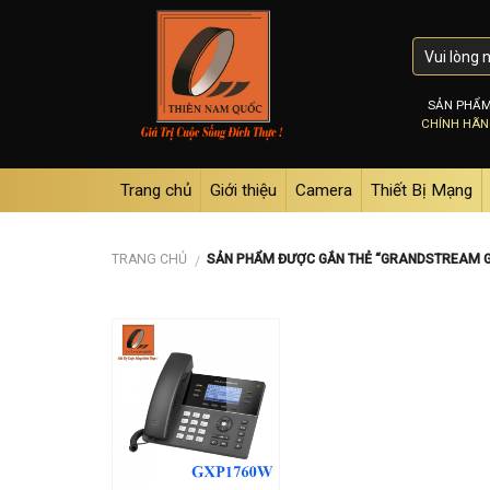
Skip
to
content
SẢN PHẨ
CHÍNH HÃ
Trang chủ
Giới thiệu
Camera
Thiết Bị Mạng
TRANG CHỦ
SẢN PHẨM ĐƯỢC GẮN THẺ “GRANDSTREAM 
/
Add to
wishlist