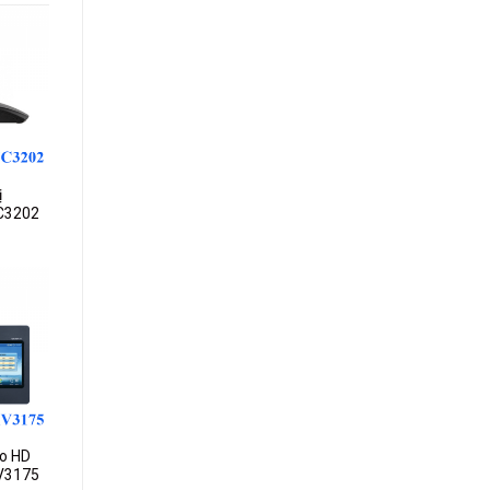
dd to
ishlist
ị
C3202
dd to
ishlist
eo HD
V3175