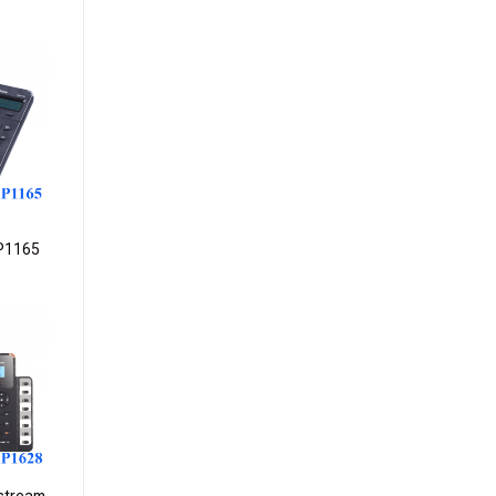
dd to
ishlist
P1165
dd to
ishlist
dstream