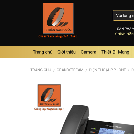
Skip
to
content
SẢN PHẨ
CHÍNH HÃ
Trang chủ
Giới thiệu
Camera
Thiết Bị Mạng
TRANG CHỦ
GRANDSTREAM
ĐIỆN THOẠI IP PHONE
Đ
/
/
/