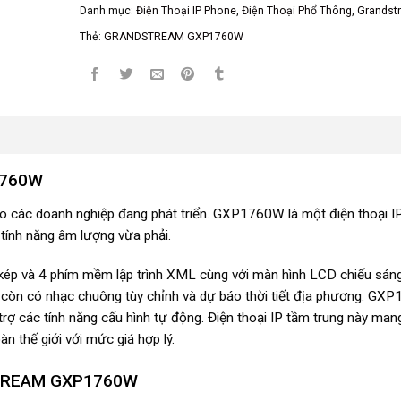
Danh mục:
Điện Thoại IP Phone
,
Điện Thoại Phổ Thông
,
Grandst
Thẻ:
GRANDSTREAM GXP1760W
1760W
o các doanh nghiệp đang phát triển. GXP1760W là một điện thoại I
c tính năng âm lượng vừa phải.
màu kép và 4 phím mềm lập trình XML cùng với màn hình LCD chiếu sá
 còn có nhạc chuông tùy chỉnh và dự báo thời tiết địa phương. G
ợ các tính năng cấu hình tự động. Điện thoại IP tầm trung này mang
àn thế giới với mức giá hợp lý.
STREAM GXP1760W