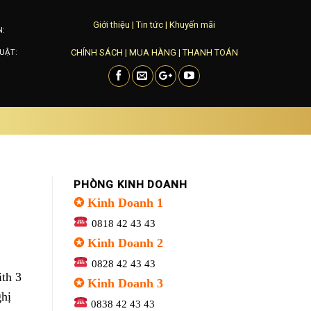
Giới thiệu
|
Tin tức
|
Khuyến mãi
N:
CHÍNH SÁCH
|
MUA HÀNG
|
THANH TOÁN
UẬT:
PHÒNG KINH DOANH
✪ Kinh Doanh 1
0818 42 43 43
✪ Kinh Doanh 2
0828 42 43 43
ith 3
✪ Kinh Doanh 3
ghị
0838 42 43 43