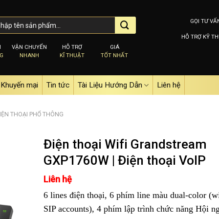
GỌI TƯ VẤ
HỖ TRỢ KỸ TH
M
VẬN CHUYỂN
HỖ TRỢ
GIÁ
NG
NHANH
KĨ THUẬT
TỐT NHẤT
Khuyến mại
Tin tức
Tài Liệu Hướng Dẫn
Liên hệ
IỆN THOẠI PHỔ THÔNG
Điện thoại Wifi Grandstream
GXP1760W | Điện thoại VoIP
Add to
Liên hệ
wishlist
6 lines điện thoại, 6 phím line màu dual-color (w
SIP accounts), 4 phím lập trình chức năng Hội n