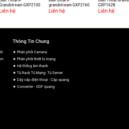
Grandstream GXP2100
grandstream GXP2160
GXP1628
Liên hệ
Liên hệ
Liên hệ
Thông Tin Chung
nh
★ Phân phối Camera
ệm
★ Phân phối thiêt bị mạng
★ Hệ thống âm thanh
★ Tủ Rack Tủ Mạng- Tủ Server
★ Dây cáp điện thoại - Cáp quang
★ Converter - ODF quang