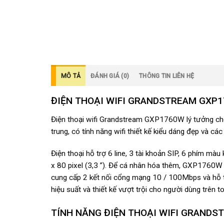
MÔ TẢ
ĐÁNH GIÁ (0)
THÔNG TIN LIÊN HỆ
ĐIỆN THOẠI WIFI GRANDSTREAM GXP
Điện thoại wifi Grandstream GXP1760W lý tưởng ch
trung, có tính năng wifi thiết kế kiểu dáng đẹp và cá
Điện thoại hỗ trợ 6 line, 3 tài khoản SIP, 6 phím 
x 80 pixel (3,3 ”). Để cá nhân hóa thêm, GXP1760W
cung cấp 2 kết nối cổng mạng 10 / 100Mbps và hỗ tr
hiệu suất và thiết kế vượt trội cho người dùng trên to
TÍNH NĂNG ĐIỆN THOẠI WIFI GRAND