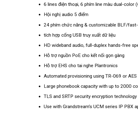
6 lines điện thoại, 6 phím line màu dual-color 
Hội nghị audio 5 điểm
24 phím chức năng & customizable BLF/fast-d
tích hợp cổng USB truy xuất dữ liệu
HD wideband audio, full-duplex hands-free sp
Hỗ trợ nguồn PoE cho kết nối gọn gàng
Hỗ trợ EHS cho tai nghe Plantronics
Automated provisioning using TR-069 or AES 
Large phonebook capacity with up to 2000 con
TLS and SRTP security encryption technology 
Use with Grandstream’s UCM series IP PBX app