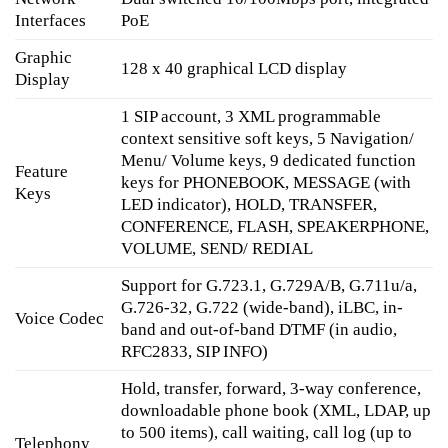
Interfaces
PoE
Graphic
128 x 40 graphical LCD display
Display
1 SIP account, 3 XML programmable
context sensitive soft keys, 5 Navigation/
Menu/ Volume keys, 9 dedicated function
Feature
keys for PHONEBOOK, MESSAGE (with
Keys
LED indicator), HOLD, TRANSFER,
CONFERENCE, FLASH, SPEAKERPHONE,
VOLUME, SEND/ REDIAL
Support for G.723.1, G.729A/B, G.711u/a,
G.726-32, G.722 (wide-band), iLBC, in-
Voice Codec
band and out-of-band DTMF (in audio,
RFC2833, SIP INFO)
Hold, transfer, forward, 3-way conference,
downloadable phone book (XML, LDAP, up
to 500 items), call waiting, call log (up to
Telephony