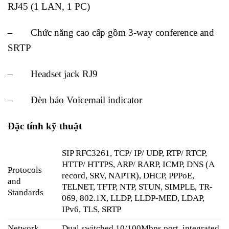
RJ45 (1 LAN, 1 PC)
– Chức năng cao cấp gồm 3-way conference and
SRTP
– Headset jack RJ9
– Đèn báo Voicemail indicator
Đặc tính kỹ thuật
SIP RFC3261, TCP/ IP/ UDP, RTP/ RTCP,
HTTP/ HTTPS, ARP/ RARP, ICMP, DNS (A
Protocols
record, SRV, NAPTR), DHCP, PPPoE,
and
TELNET, TFTP, NTP, STUN, SIMPLE, TR-
Standards
069, 802.1X, LLDP, LLDP-MED, LDAP,
IPv6, TLS, SRTP
Network
Dual switched 10/100Mbps port, integrated