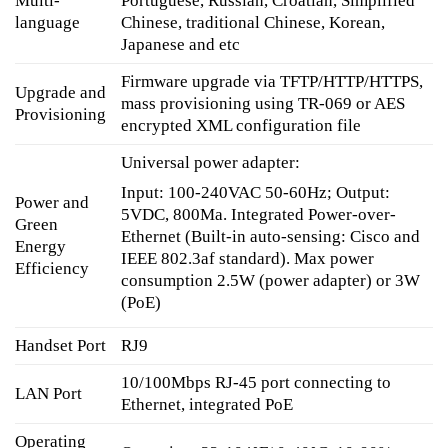
Multi-
Portuguese, Russian, Croatian, Simplified
language
Chinese, traditional Chinese, Korean,
Japanese and etc
Firmware upgrade via TFTP/HTTP/HTTPS,
Upgrade and
mass provisioning using TR-069 or AES
Provisioning
encrypted XML configuration file
Universal power adapter:
Input: 100-240VAC 50-60Hz; Output:
Power and
5VDC, 800Ma. Integrated Power-over-
Green
Ethernet (Built-in auto-sensing: Cisco and
Energy
IEEE 802.3af standard). Max power
Efficiency
consumption 2.5W (power adapter) or 3W
(PoE)
Handset Port
RJ9
10/100Mbps RJ-45 port connecting to
LAN Port
Ethernet, integrated PoE
Operating