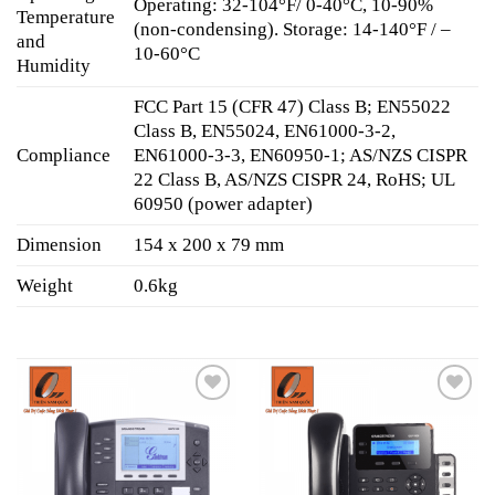
Operating: 32-104°F/ 0-40°C, 10-90%
Temperature
(non-condensing). Storage: 14-140°F / –
and
10-60°C
Humidity
FCC Part 15 (CFR 47) Class B; EN55022
Class B, EN55024, EN61000-3-2,
Compliance
EN61000-3-3, EN60950-1; AS/NZS CISPR
22 Class B, AS/NZS CISPR 24, RoHS; UL
60950 (power adapter)
Dimension
154 x 200 x 79 mm
Weight
0.6kg
Add to
Add to
wishlist
wishlist