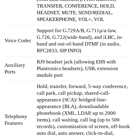
TRANSFER, CONFERENCE, HOLD,
HEADSET, MUTE, SEND/REDIAL,
SPEAKERPHONE, VOL+, VOL
Support for G.729A/B, G.711µ/a-law,
G.726, G.722(wide-band), and iLBC, in-
Voice Codec
band and out-of-band DTMF (in audio,
RFC2833, SIP INFO)
RJ9 headset jack (allowing EHS with
Auxiliary
Plantronics headsets), USB, extension
Ports
module port
Hold, transfer, forward, 5-way conference,
call park, call pickup, shared-call-
appearance (SCA)/ bridged-line-
appearance (BLA), downloadable
phonebook (XML, LDAP, up to 2000
Telephony
items), call waiting, call log (up to 500
Features
records), customization of screen, off-hook
auto dial, auto answer, click-to-dial,