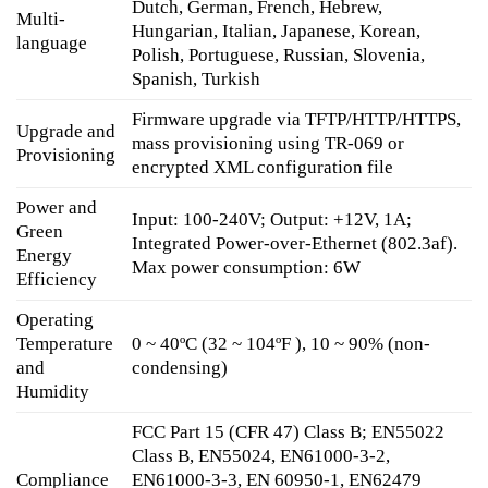
Dutch, German, French, Hebrew,
Multi-
Hungarian, Italian, Japanese, Korean,
language
Polish, Portuguese, Russian, Slovenia,
Spanish, Turkish
Firmware upgrade via TFTP/HTTP/HTTPS,
Upgrade and
mass provisioning using TR-069 or
Provisioning
encrypted XML configuration file
Power and
Input: 100-240V; Output: +12V, 1A;
Green
Integrated Power-over-Ethernet (802.3af).
Energy
Max power consumption: 6W
Efficiency
Operating
Temperature
0 ~ 40ºC (32 ~ 104ºF ), 10 ~ 90% (non-
and
condensing)
Humidity
FCC Part 15 (CFR 47) Class B; EN55022
Class B, EN55024, EN61000-3-2,
Compliance
EN61000-3-3, EN 60950-1, EN62479