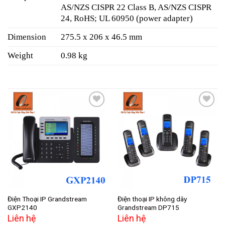
AS/NZS CISPR 22 Class B, AS/NZS CISPR
24, RoHS; UL 60950 (power adapter)
Dimension
275.5 x 206 x 46.5 mm
Weight
0.98 kg
Add to
Add to
wishlist
wishlist
Điện Thoại IP Grandstream
Điện thoại IP không dây
GXP2140
Grandstream DP715
Liên hệ
Liên hệ