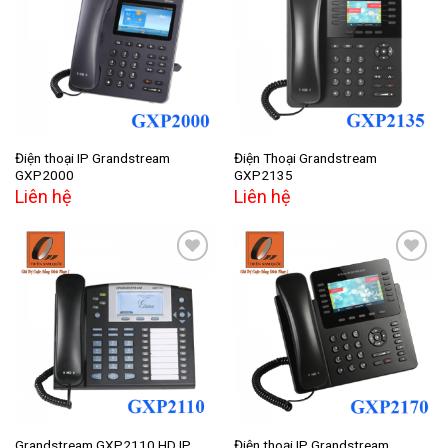
Add to
Add to
wishlist
wishlist
Điện thoại IP Grandstream
Điện Thoại Grandstream
GXP2000
GXP2135
Liên hệ
Liên hệ
Add to
Add to
wishlist
wishlist
Grandstream GXP2110 HD IP
Điện thoại IP Grandstream