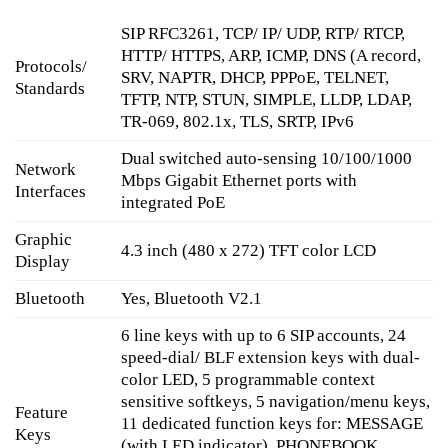
SIP RFC3261, TCP/ IP/ UDP, RTP/ RTCP,
HTTP/ HTTPS, ARP, ICMP, DNS (A record,
Protocols/
SRV, NAPTR, DHCP, PPPoE, TELNET,
Standards
TFTP, NTP, STUN, SIMPLE, LLDP, LDAP,
TR-069, 802.1x, TLS, SRTP, IPv6
Dual switched auto-sensing 10/100/1000
Network
Mbps Gigabit Ethernet ports with
Interfaces
integrated PoE
Graphic
4.3 inch (480 x 272) TFT color LCD
Display
Bluetooth
Yes, Bluetooth V2.1
6 line keys with up to 6 SIP accounts, 24
speed-dial/ BLF extension keys with dual-
color LED, 5 programmable context
sensitive softkeys, 5 navigation/menu keys,
Feature
11 dedicated function keys for: MESSAGE
Keys
(with LED indicator), PHONEBOOK,