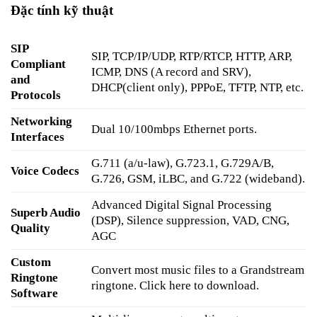
Đặc tính kỹ thuật
SIP
SIP, TCP/IP/UDP, RTP/RTCP, HTTP, ARP,
Compliant
ICMP, DNS (A record and SRV),
and
DHCP(client only), PPPoE, TFTP, NTP, etc.
Protocols
Networking
Dual 10/100mbps Ethernet ports.
Interfaces
G.711 (a/u-law), G.723.1, G.729A/B,
Voice Codecs
G.726, GSM, iLBC, and G.722 (wideband).
Advanced Digital Signal Processing
Superb Audio
(DSP), Silence suppression, VAD, CNG,
Quality
AGC
Custom
Convert most music files to a Grandstream
Ringtone
ringtone. Click here to download.
Software