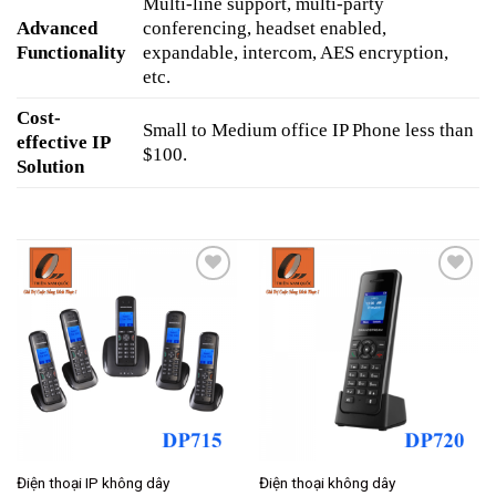
Multi-line support, multi-party
Advanced
conferencing, headset enabled,
Functionality
expandable, intercom, AES encryption,
etc.
Cost-
Small to Medium office IP Phone less than
effective IP
$100.
Solution
Add to
Add to
wishlist
wishlist
Điện thoại IP không dây
Điện thoại không dây