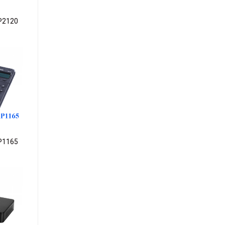
P2120
dd to
ishlist
P1165
dd to
ishlist