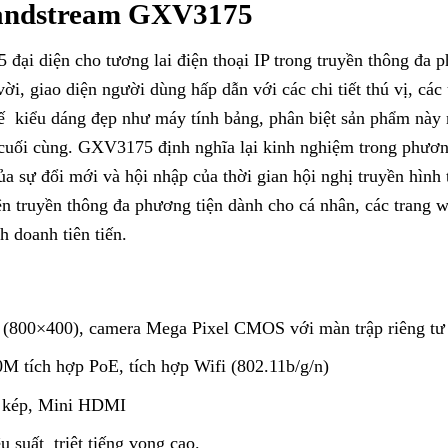
randstream GXV3175
ại diện cho tương lai điện thoại IP trong truyền thông đa 
ời, giao diện người dùng hấp dẫn với các chi tiết thú vị, các
kế kiểu dáng đẹp như máy tính bảng, phân biệt sản phẩm này
 cuối cùng. GXV3175 định nghĩa lại kinh nghiệm trong phươn
a sự đổi mới và hội nhập của thời gian hội nghị truyền hình 
ện truyền thông đa phương tiện dành cho cá nhân, các trang 
 doanh tiên tiến.
(800×400), camera Mega Pixel CMOS với màn trập riêng tư
 tích hợp PoE, tích hợp Wifi (802.11b/g/n)
 kép, Mini HDMI
u suất triệt tiếng vọng cao.