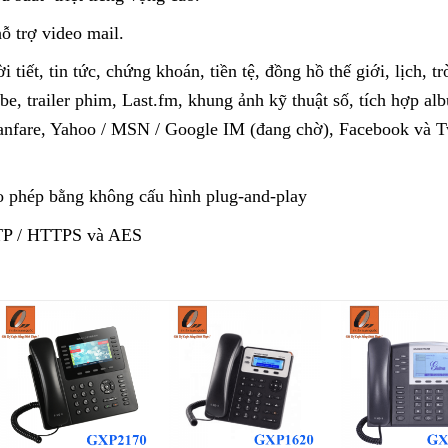
ỗ trợ video mail.
tiết, tin tức, chứng khoán, tiền tệ, đồng hồ thế giới, lịch, tr
be, trailer phim, Last.fm, khung ảnh kỹ thuật số, tích hợp al
hanfare, Yahoo / MSN / Google IM (đang chờ), Facebook và Tw
 phép bằng không cấu hình plug-and-play
RTP / HTTPS và AES
Add to
Add to
A
wishlist
wishlist
w