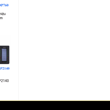
hiệu
am
dd to
ishlist
P2140