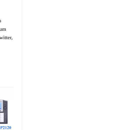
ò
bum
itter,
dd to
ishlist