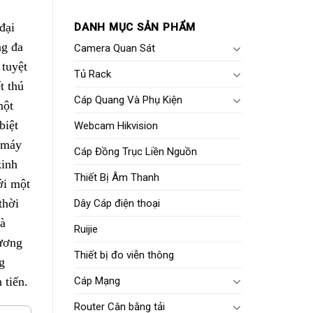
đại
DANH MỤC SẢN PHẨM
ng đa
Camera Quan Sát
 tuyệt
Tủ Rack
t thú
Cáp Quang Và Phụ Kiện
một
biệt
Webcam Hikvision
 máy
Cáp Đồng Trục Liền Nguồn
kinh
Thiết Bị Âm Thanh
ới một
thời
Dây Cáp điện thoại
và
Ruijie
hương
Thiết bị đo viễn thông
g
Cáp Mạng
 tiến.
Router Cân bằng tải