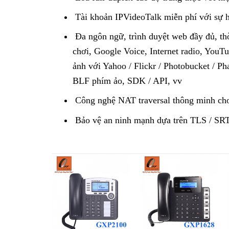
Tài khoản IPVideoTalk miễn phí với sự h
Đa ngôn ngữ, trình duyệt web đầy đủ, thời 
chơi, Google Voice, Internet radio, YouTu
ảnh với Yahoo / Flickr / Photobucket / P
BLF phím ảo, SDK / API, vv
Công nghệ NAT traversal thông minh cho
Bảo vệ an ninh mạnh dựa trên TLS / S
Add to
Add to
wishlist
wishlist