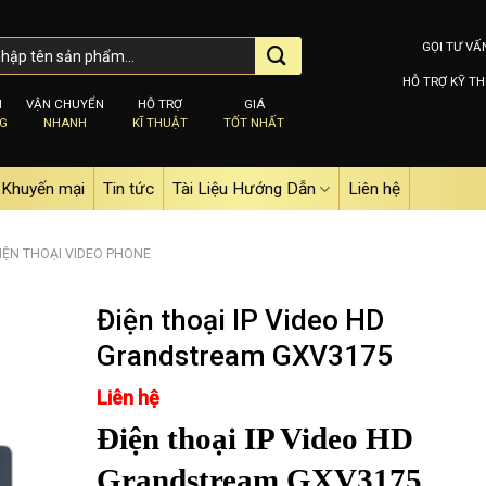
GỌI TƯ VẤ
HỖ TRỢ KỸ TH
M
VẬN CHUYỂN
HỖ TRỢ
GIÁ
NG
NHANH
KĨ THUẬT
TỐT NHẤT
Khuyến mại
Tin tức
Tài Liệu Hướng Dẫn
Liên hệ
IỆN THOẠI VIDEO PHONE
Điện thoại IP Video HD
Grandstream GXV3175
Add to
Liên hệ
wishlist
Điện thoại IP Video HD
Grandstream GXV3175