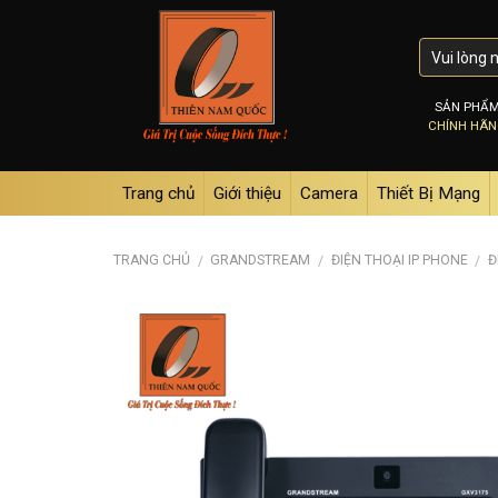
Skip
to
content
SẢN PHẨ
CHÍNH HÃ
Trang chủ
Giới thiệu
Camera
Thiết Bị Mạng
TRANG CHỦ
GRANDSTREAM
ĐIỆN THOẠI IP PHONE
Đ
/
/
/