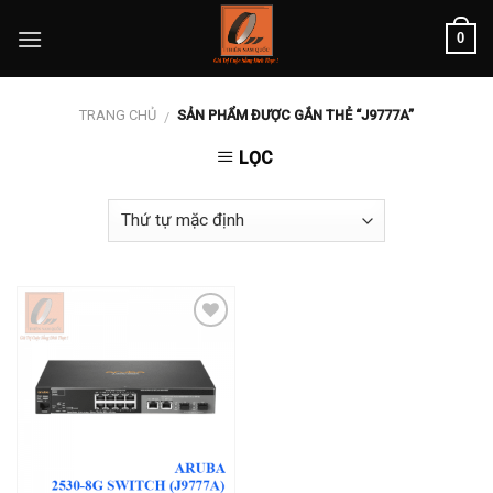
Skip
0
to
content
TRANG CHỦ
SẢN PHẨM ĐƯỢC GẮN THẺ “J9777A”
/
LỌC
Add to
wishlist