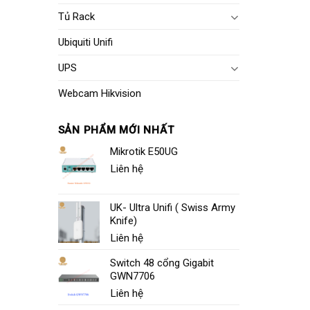
Tủ Rack
Ubiquiti Unifi
UPS
Webcam Hikvision
SẢN PHẨM MỚI NHẤT
Mikrotik E50UG
Liên hệ
UK- Ultra Unifi ( Swiss Army
Knife)
Liên hệ
Switch 48 cổng Gigabit
GWN7706
Liên hệ