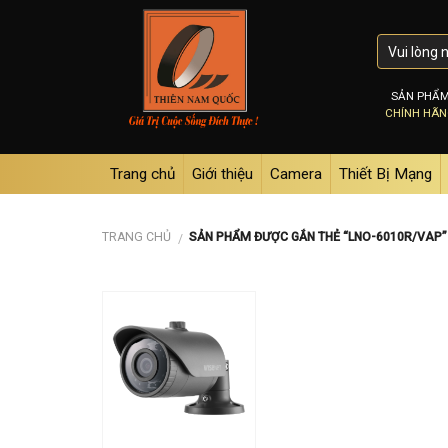
Skip
to
content
SẢN PHẨ
CHÍNH HÃ
Trang chủ
Giới thiệu
Camera
Thiết Bị Mạng
TRANG CHỦ
SẢN PHẨM ĐƯỢC GẮN THẺ “LNO-6010R/VAP”
/
Add to
wishlist