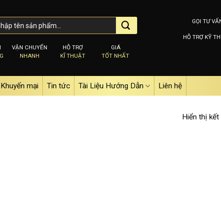
GỌI TƯ VẤ
HỖ TRỢ KỸ TH
M
VẬN CHUYỂN
HỖ TRỢ
GIÁ
NG
NHANH
KĨ THUẬT
TỐT NHẤT
Khuyến mại
Tin tức
Tài Liệu Hướng Dẫn
Liên hệ
Hiển thị kết