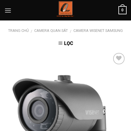
Skip
0
to
content
TRANG CHỦ
CAMERA QUAN SÁT
CAMERA WISENET SAMSUNG
/
/
LỌC
Add to
wishlist