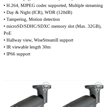
• H.264, MJPEG codec supported, Multiple streaming
• Day & Night (ICR), WDR (120dB)
• Tampering, Motion detection
• microSD/SDHC/SDXC memory slot (Max. 32GB),
PoE
• Hallway view, WiseStreamII support
• IR viewable length 30m
• IP66 support
Add to
Add to
wishlist
wishlist