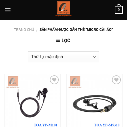
Skip
0
to
content
TRANG CHỦ
SẢN PHẨM ĐƯỢC GẮN THẺ “MICRO CÀI ÁO”
/
LỌC
Add to
Add to
wishlist
wishlist