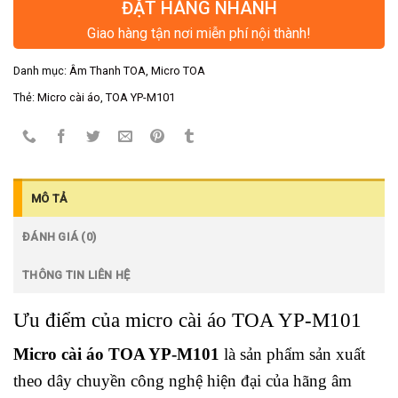
ĐẶT HÀNG NHANH
Giao hàng tận nơi miễn phí nội thành!
Danh mục:
Âm Thanh TOA
,
Micro TOA
Thẻ:
Micro cài áo
,
TOA YP-M101
MÔ TẢ
ĐÁNH GIÁ (0)
THÔNG TIN LIÊN HỆ
Ưu điểm của micro cài áo TOA YP-M101
Micro cài áo TOA YP-M101
là sản phẩm sản xuất
theo dây chuyền công nghệ hiện đại của hãng âm