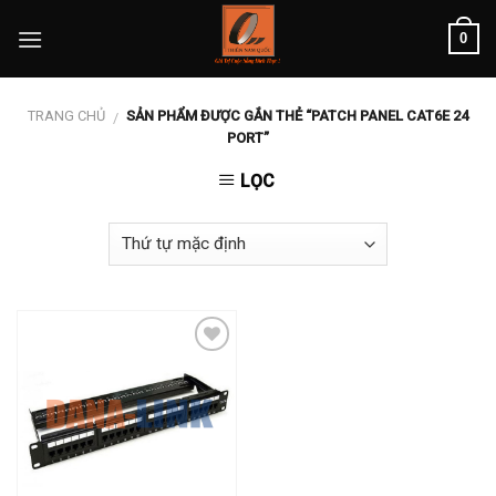
Skip
0
to
content
TRANG CHỦ
SẢN PHẨM ĐƯỢC GẮN THẺ “PATCH PANEL CAT6E 24
/
PORT”
LỌC
Add to
wishlist