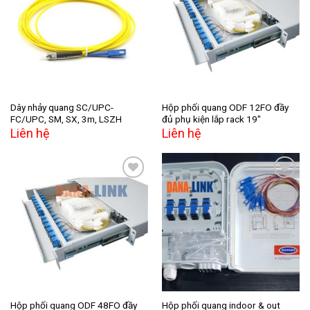
Add to
Add to
wishlist
wishlist
Dây nhảy quang SC/UPC-
Hộp phối quang ODF 12FO đầy
FC/UPC, SM, SX, 3m, LSZH
đủ phụ kiện lắp rack 19″
Liên hệ
Liên hệ
Add to
Add to
wishlist
wishlist
Hộp phối quang ODF 48FO đầy
Hộp phối quang indoor & out