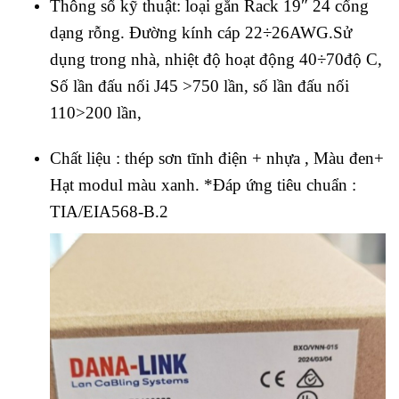
Thông số kỹ thuật: loại gắn Rack 19″ 24 cổng
dạng rỗng. Đường kính cáp 22÷26AWG.Sử
dụng trong nhà, nhiệt độ hoạt động 40÷70độ C,
Số lần đấu nối J45 >750 lần, số lần đấu nối
110>200 lần,
Chất liệu : thép sơn tĩnh điện + nhựa , Màu đen+
Hạt modul màu xanh. *Đáp ứng tiêu chuẩn :
TIA/EIA568-B.2