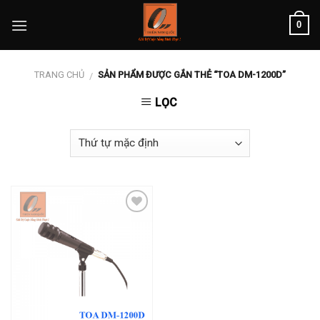
Skip
0
to
content
TRANG CHỦ
SẢN PHẨM ĐƯỢC GẮN THẺ “TOA DM-1200D”
/
LỌC
Add to
wishlist