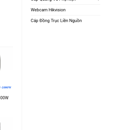
Webcam Hikvision
Cáp Đồng Trục Liền Nguồn
dd to
ishlist
1000W