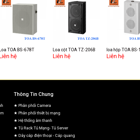
Add to
Add to
A
wishlist
wishlist
w
Loa TOA BS-678T
Loa cột TOA TZ-206B
loa hộp TOA BS
Liên hệ
Liên hệ
Liên hệ
Thông Tin Chung
nh
★ Phân phối Camera
ệm
★ Phân phối thiêt bị mạng
★ Hệ thống âm thanh
★ Tủ Rack Tủ Mạng- Tủ Server
★ Dây cáp điện thoại - Cáp quang