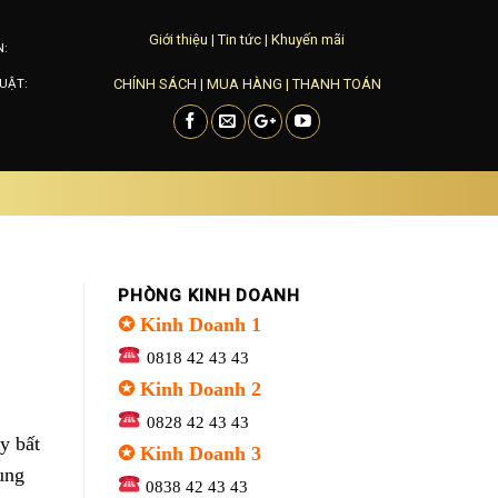
Giới thiệu
|
Tin tức
|
Khuyến mãi
N:
CHÍNH SÁCH
|
MUA HÀNG
|
THANH TOÁN
UẬT:
PHÒNG KINH DOANH
✪ Kinh Doanh 1
0818 42 43 43
✪ Kinh Doanh 2
0828 42 43 43
ay bất
✪ Kinh Doanh 3
ung
0838 42 43 43