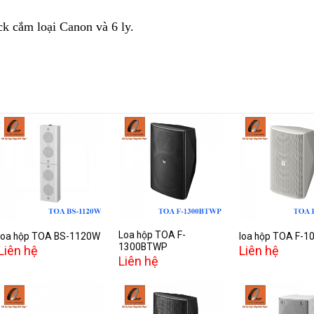
ck cắm loại Canon và 6 ly.
Add to
Add to
A
wishlist
wishlist
w
Loa hộp TOA F-
loa hộp TOA BS-1120W
loa hộp TOA F-
1300BTWP
Liên hệ
Liên hệ
Liên hệ