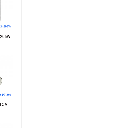
dd to
ishlist
-206W
dd to
ishlist
 TOA