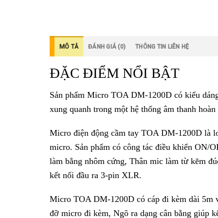
MÔ TẢ
ĐÁNH GIÁ (0)
THÔNG TIN LIÊN HỆ
ĐẶC ĐIỂM NỔI BẬT
Sản phẩm Micro TOA DM-1200D có kiểu dáng hi
xung quanh trong một hệ thống âm thanh hoàn 
Micro điện động cầm tay TOA DM-1200D là loại
micro. Sản phẩm có công tác điều khiển ON/OF
làm bằng nhôm cứng, Thân mic làm từ kẽm đú
kết nối đầu ra 3-pin XLR.
Micro TOA DM-1200D có cáp đi kèm dài 5m với
đỡ micro đi kèm, Ngõ ra dạng cân bằng giúp k