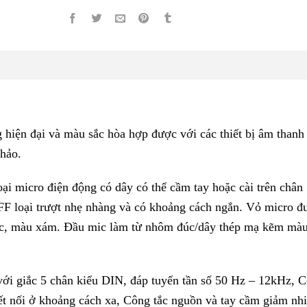
ện đại và màu sắc hòa hợp được với các thiết bị âm thanh
hảo.
 micro điện động có dây có thể cầm tay hoặc cài trên chân
F loại trượt nhẹ nhàng và có khoảng cách ngắn. Vỏ micro đ
c, màu xám. Đầu mic làm từ nhôm đúc/dây thép mạ kẽm mà
 giắc 5 chân kiểu DIN, đáp tuyến tần số 50 Hz – 12kHz, C
ết nối ở khoảng cách xa, Công tắc nguồn và tay cầm giảm nhi