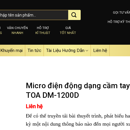
GỌI TƯ VẤ
HỖ TRỢ KỸ TH
M
VẬN CHUYỂN
HỖ TRỢ
GIÁ
NG
NHANH
KĨ THUẬT
TỐT NHẤT
Khuyến mại
Tin tức
Tài Liệu Hướng Dẫn
Liên hệ
Micro điện động dạng cầm tay
TOA DM-1200D
Add to
Liên hệ
wishlist
Để có thể truyền tải bài thuyết trình, phát biểu h
kỳ một nội dung thông báo nào đến mọi người x