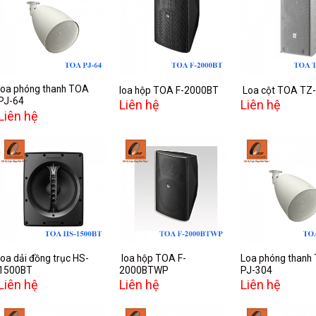
Add to
Add to
A
wishlist
wishlist
w
loa phóng thanh TOA
loa hộp TOA F-2000BT
Loa cột TOA TZ
PJ-64
Liên hệ
Liên hệ
Liên hệ
Add to
Add to
A
wishlist
wishlist
w
loa dải đồng trục HS-
loa hộp TOA F-
Loa phóng thanh
1500BT
2000BTWP
PJ-304
Liên hệ
Liên hệ
Liên hệ