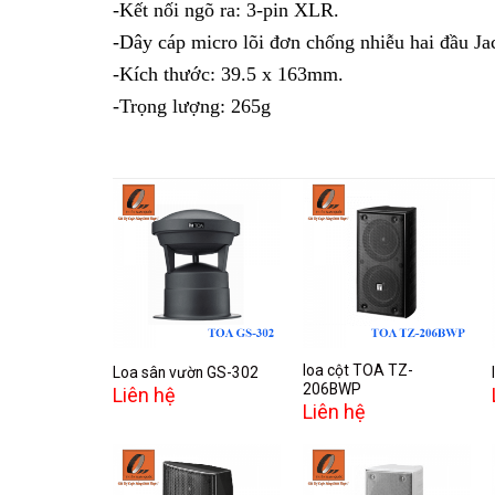
-Kết nối ngõ ra: 3-pin XLR.
-Dây cáp micro lõi đơn chống nhiễu hai đầu Ja
-Kích thước: 39.5 x 163mm.
-Trọng lượng: 265g
Add to
Add to
wishlist
wishlist
loa cột TOA TZ-
Loa sân vườn GS-302
206BWP
Liên hệ
Liên hệ