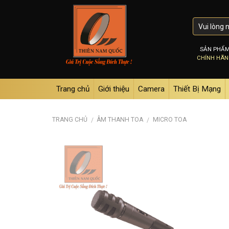
Skip
to
content
SẢN PHẨ
CHÍNH HÃ
Trang chủ
Giới thiệu
Camera
Thiết Bị Mạng
TRANG CHỦ
ÂM THANH TOA
MICRO TOA
/
/