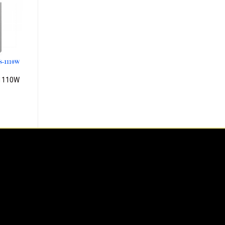
dd to
ishlist
-1110W