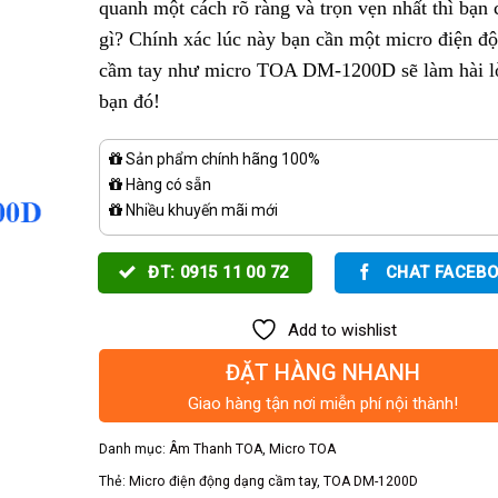
quanh một cách rõ ràng và trọn vẹn nhất thì bạn 
gì? Chính xác lúc này bạn cần một micro điện đ
cầm tay như micro TOA DM-1200D sẽ làm hài l
bạn đó!
Sản phẩm chính hãng 100%
Hàng có sẵn
Nhiều khuyến mãi mới
ĐT: 0915 11 00 72
CHAT FACEB
Add to wishlist
ĐẶT HÀNG NHANH
Giao hàng tận nơi miễn phí nội thành!
Danh mục:
Âm Thanh TOA
,
Micro TOA
Thẻ:
Micro điện động dạng cầm tay
,
TOA DM-1200D