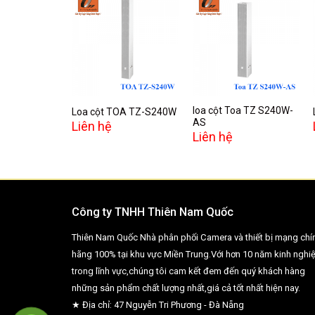
Add to
Add to
wishlist
wishlist
loa cột Toa TZ S240W-
Loa cột TOA TZ-S240W
AS
Liên hệ
Liên hệ
Công ty TNHH Thiên Nam Quốc
Thiên Nam Quốc Nhà phân phối Camera và thiết bị mạng chí
hãng 100% tại khu vực Miền Trung.Với hơn 10 năm kinh nghi
trong lĩnh vực,chúng tôi cam kết đem đến quý khách hàng
những sản phẩm chất lượng nhất,giá cả tốt nhất hiện nay.
★ Địa chỉ: 47 Nguyễn Tri Phương - Đà Nẵng