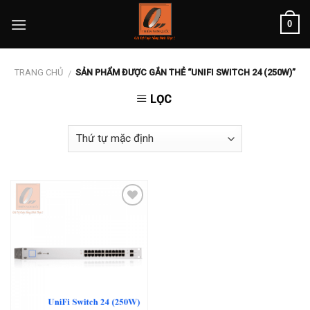
Skip
0
to
content
TRANG CHỦ
SẢN PHẨM ĐƯỢC GẮN THẺ “UNIFI SWITCH 24 (250W)”
/
LỌC
Add to
wishlist