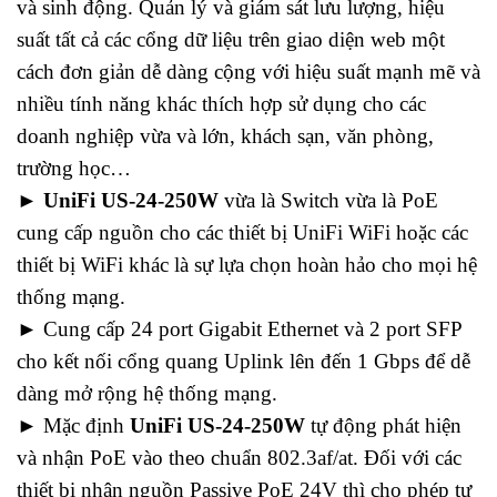
và sinh động. Quản lý và giám sát lưu lượng, hiệu
suất tất cả các cổng dữ liệu trên giao diện web một
cách đơn giản dễ dàng cộng với hiệu suất mạnh mẽ và
nhiều tính năng khác thích hợp sử dụng cho các
doanh nghiệp vừa và lớn, khách sạn, văn phòng,
trường học…
►
UniFi US-24-250W
vừa là Switch vừa là PoE
cung cấp nguồn cho các thiết bị UniFi WiFi hoặc các
thiết bị WiFi khác là sự lựa chọn hoàn hảo cho mọi hệ
thống mạng.
► Cung cấp 24 port Gigabit Ethernet và 2 port SFP
cho kết nối cổng quang Uplink lên đến 1 Gbps để dễ
dàng mở rộng hệ thống mạng.
► Mặc định
UniFi US-24-250W
tự động phát hiện
và nhận PoE vào theo chuẩn 802.3af/at. Đối với các
thiết bị nhận nguồn Passive PoE 24V thì cho phép tự