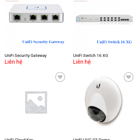
Add to
Add to
wishlist
wishlist
UniFi Security Gateway
UniFi Switch 16 XG
Liên hệ
Liên hệ
Add to
Add to
wishlist
wishlist
UniFi Cloud Key
UniFi UVC G3 Dome