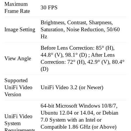
Maximum
30 FPS
Frame Rate
Brightness, Contrast, Sharpness,
Image Setting
Saturation, Noise Reduction, 50/60
Hz
Before Lens Correction: 85° (H),
44.8° (V), 98.1° (D) ; After Lens
View Angle
Correction: 72° (H), 42.9° (V), 80.4°
(D)
Supported
UniFi Video
UniFi Video 3.2 (or Newer)
Version
64-bit Microsoft Windows 10/8/7,
Ubuntu 12.04 or 14.04, or Debian
UniFi Video
7.0 System with an Intel or
System
Compatible 1.86 GHz (or Above)
Requirements