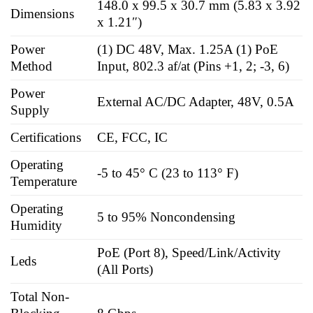
148.0 x 99.5 x 30.7 mm (5.83 x 3.92
Dimensions
x 1.21″)
Power
(1) DC 48V, Max. 1.25A (1) PoE
Method
Input, 802.3 af/at (Pins +1, 2; -3, 6)
Power
External AC/DC Adapter, 48V, 0.5A
Supply
Certifications
CE, FCC, IC
Operating
-5 to 45° C (23 to 113° F)
Temperature
Operating
5 to 95% Noncondensing
Humidity
PoE (Port 8), Speed/Link/Activity
Leds
(All Ports)
Total Non-