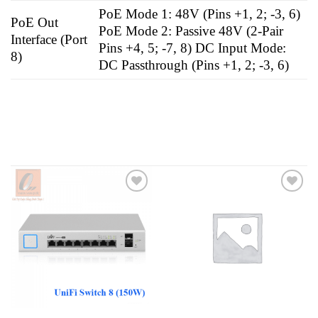
PoE Mode 1: 48V (Pins +1, 2; -3, 6)
PoE Out
PoE Mode 2: Passive 48V (2-Pair
Interface (Port
Pins +4, 5; -7, 8) DC Input Mode:
8)
DC Passthrough (Pins +1, 2; -3, 6)
Add to
Add to
wishlist
wishlist