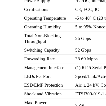
Power Supply
AC/DC, Interna
Certifications
CE, FCC, IC
Operating Temperature
-5 to 40° C (23 
Operating Humidity
5 to 95% Nonco
Total Non-Blocking
26 Gbps
Throughput
Switching Capacity
52 Gbps
Forwarding Rate
38.69 Mpps
Management Interface
(1) RJ45 Serial 
LEDs Per Port
Speed/Link/Acti
ESD/EMP Protection
Air: ± 24 kV, Co
Shock and Vibration
ETSI300-019-1.
Max. Power
25W