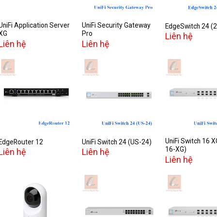
UniFi Application Server
UniFi Security Gateway
EdgeSwitch 24 (
XG
Pro
Liên hệ
Liên hệ
Liên hệ
Add to
Add to
A
wishlist
wishlist
w
UniFi Switch 16 X
EdgeRouter 12
UniFi Switch 24 (US-24)
16-XG)
Liên hệ
Liên hệ
Liên hệ
Add to
Add to
A