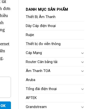
 tất
ch đơn
DANH MỤC SẢN PHẨM
hiều
Thiết Bị Âm Thanh
nh
Dây Cáp điện thoại
ờng
Ruijie
ernet
Thiết bị đo viễn thông
lên
Cáp Mạng
g.
Router Cân bằng tải
Âm Thanh TOA
Aruba
Tổng đài điện thoại
APTEK
OOK
Grandstream