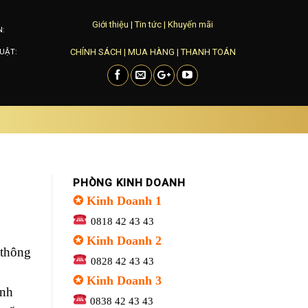
Giới thiệu
|
Tin tức
|
Khuyến mãi
N:
CHÍNH SÁCH
|
MUA HÀNG
|
THANH TOÁN
UẬT:
PHÒNG KINH DOANH
✪ Kinh Doanh 1
0818 42 43 43
✪ Kinh Doanh 2
 thông
0828 42 43 43
✪ Kinh Doanh 3
inh
0838 42 43 43