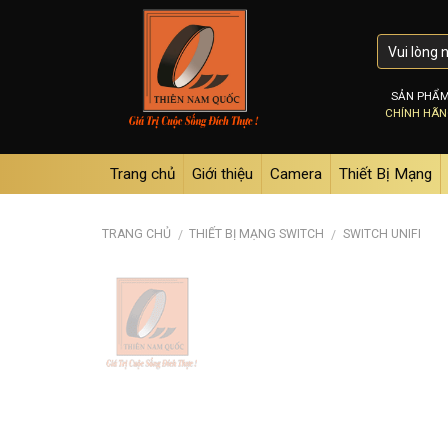
Skip
to
content
SẢN PHẨ
CHÍNH HÃ
Trang chủ
Giới thiệu
Camera
Thiết Bị Mạng
TRANG CHỦ
THIẾT BỊ MẠNG SWITCH
SWITCH UNIFI
/
/