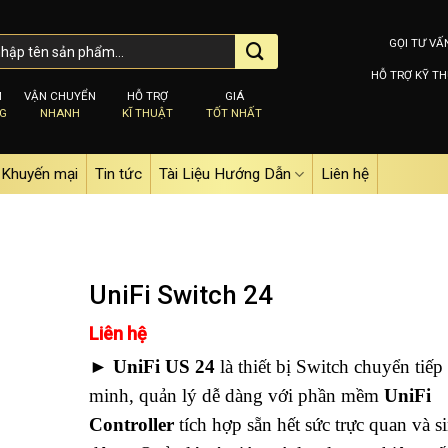
GỌI TƯ VẤ
HỖ TRỢ KỸ TH
M
VẬN CHUYỂN
HỖ TRỢ
GIÁ
NG
NHANH
KĨ THUẬT
TỐT NHẤT
Khuyến mại
Tin tức
Tài Liệu Hướng Dẫn
Liên hệ
UniFi Switch 24
Liên hệ
Add to
►
UniFi US 24
là thiết bị Switch chuyển tiếp
wishlist
minh, quản lý dễ dàng với phần mềm
UniFi
Controller
tích hợp sẵn hết sức trực quan và s