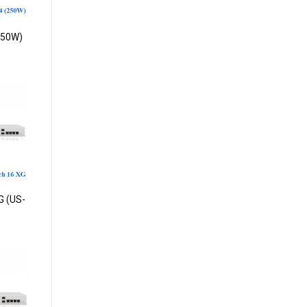
250W)
dd to
ishlist
G (US-
dd to