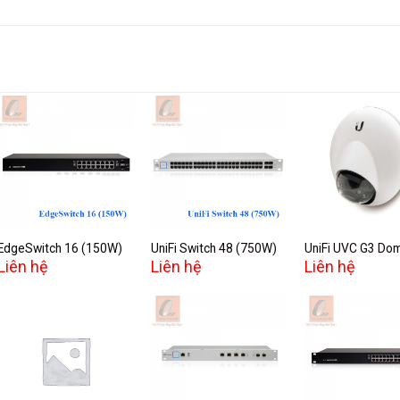
Add to
Add to
A
wishlist
wishlist
w
EdgeSwitch 16 (150W)
UniFi Switch 48 (750W)
UniFi UVC G3 Do
Liên hệ
Liên hệ
Liên hệ
Add to
Add to
A
wishlist
wishlist
w