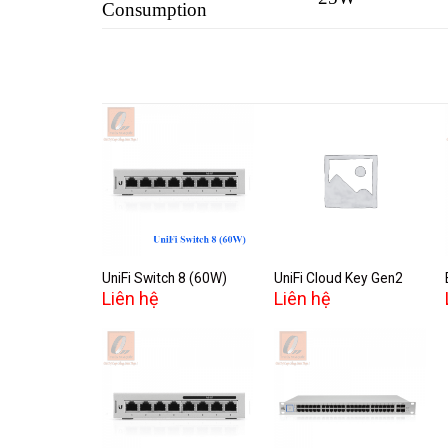
Consumption
Add to
Add to
wishlist
wishlist
UniFi Switch 8 (60W)
UniFi Cloud Key Gen2
Liên hệ
Liên hệ
Add to
Add to
wishlist
wishlist