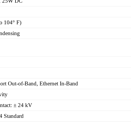
l, 25W DC
to 104° F)
ndensing
Port Out-of-Band, Ethernet In-Band
vity
ntact: ± 24 kV
4 Standard