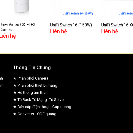
wishlist
wishlist
w
UniFi Video G3-FLEX
UniFi Switch 16 (150W)
UniFi Switch 16 X
Camera
Liên hệ
Liên hệ
Liên hệ
Thông Tin Chung
nh
★ Phân phối Camera
ệm
★ Phân phối thiêt bị mạng
★ Hệ thống âm thanh
★ Tủ Rack Tủ Mạng- Tủ Server
★ Dây cáp điện thoại - Cáp quang
★ Converter - ODF quang