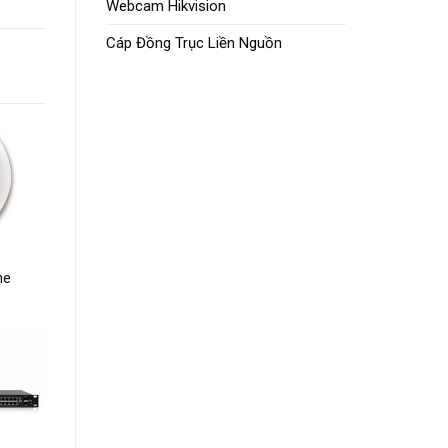
Webcam Hikvision
Cáp Đồng Trục Liền Nguồn
dd to
ishlist
me
dd to
ishlist