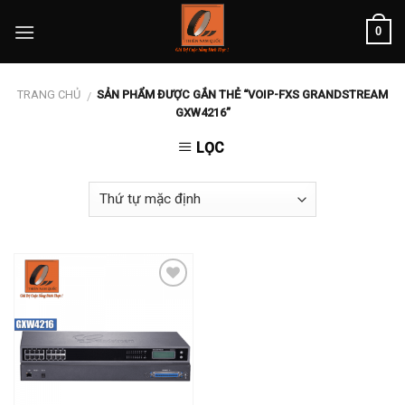
Skip
0
to
content
TRANG CHỦ
SẢN PHẨM ĐƯỢC GẮN THẺ “VOIP-FXS GRANDSTREAM
/
GXW4216”
LỌC
Add to
wishlist