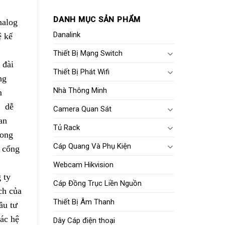
DANH MỤC SẢN PHẨM
nalog
Danalink
ệ kế
Thiết Bị Mạng Switch
 đài
Thiết Bị Phát Wifi
ng
Nhà Thông Minh
m
, dễ
Camera Quan Sát
an
Tủ Rack
rong
Cáp Quang Và Phụ Kiện
t cổng
Webcam Hikvision
 ty
Cáp Đồng Trục Liền Nguồn
ch của
Thiết Bị Âm Thanh
ầu tư
các hệ
Dây Cáp điện thoại