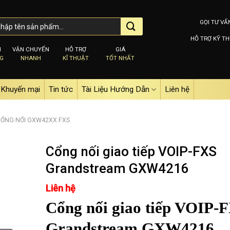
GỌI TƯ VẤ
HỖ TRỢ KỸ TH
M
VẬN CHUYỂN
HỖ TRỢ
GIÁ
NG
NHANH
KĨ THUẬT
TỐT NHẤT
Khuyến mại
Tin tức
Tài Liệu Hướng Dẫn
Liên hệ
ỔNG NỐI GXW42XX FXS
Cổng nối giao tiếp VOIP-FXS
Grandstream GXW4216
Add to
Liên hệ
wishlist
Cổng nối giao tiếp VOIP-
Grandstream GXW4216