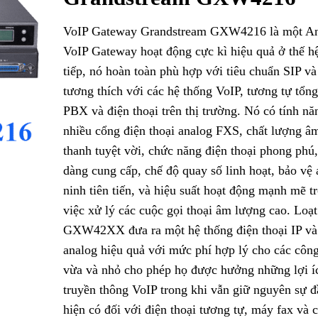
VoIP Gateway Grandstream GXW4216 là một A
VoIP Gateway hoạt động cực kì hiệu quả ở thế h
tiếp, nó hoàn toàn phù hợp với tiêu chuẩn SIP và
tương thích với các hệ thống VoIP, tương tự tổng
PBX và điện thoại trên thị trường. Nó có tính nă
nhiều cổng điện thoại analog FXS, chất lượng â
thanh tuyệt vời, chức năng điện thoại phong phú
dàng cung cấp, chế độ quay số linh hoạt, bảo vệ 
ninh tiên tiến, và hiệu suất hoạt động mạnh mẽ t
việc xử lý các cuộc gọi thoại âm lượng cao. Loạ
GXW42XX đưa ra một hệ thống điện thoại IP và
analog hiệu quả với mức phí hợp lý cho các công
vừa và nhỏ cho phép họ được hưởng những lợi í
truyền thông VoIP trong khi vẫn giữ nguyên sự đ
hiện có đối với điện thoại tương tự, máy fax và 