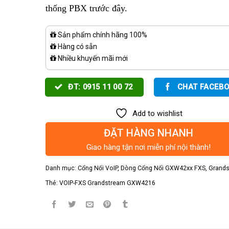
thống PBX trước đây.
Sản phẩm chính hãng 100%
Hàng có sẵn
Nhiều khuyến mãi mới
ĐT: 0915 11 00 72
CHAT FACEB
Add to wishlist
ĐẶT HÀNG NHANH
Giao hàng tận nơi miễn phí nội thành!
Danh mục:
Cổng Nối VoIP
,
Dòng Cổng Nối GXW42xx FXS
,
Grands
Thẻ:
VOIP-FXS Grandstream GXW4216