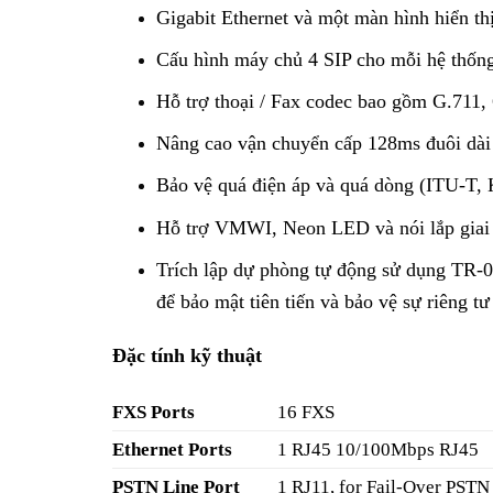
Gigabit Ethernet và một màn hình hiển th
Cấu hình máy chủ 4 SIP cho mỗi hệ thống
Hỗ trợ thoại / Fax codec bao gồm G.711,
Nâng cao vận chuyển cấp 128ms đuôi dài
Bảo vệ quá điện áp và quá dòng (ITU-T, 
Hỗ trợ VMWI, Neon LED và nói lắp giai đ
Trích lập dự phòng tự động sử dụng TR
để bảo mật tiên tiến và bảo vệ sự riêng tư
Đặc tính kỹ thuật
FXS Ports
16 FXS
Ethernet Ports
1 RJ45 10/100Mbps RJ45
PSTN Line Port
1 RJ11, for Fail-Over PSTN