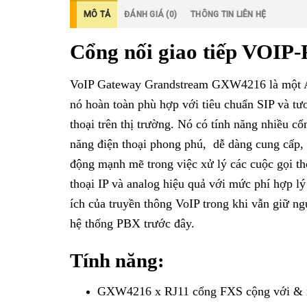
MÔ TẢ
ĐÁNH GIÁ (0)
THÔNG TIN LIÊN HỆ
Cổng nối giao tiếp VOI
VoIP Gateway Grandstream GXW4216 là một Ana
nó hoàn toàn phù hợp với tiêu chuẩn SIP và tư
thoại trên thị trường. Nó có tính năng nhiều c
năng điện thoại phong phú, dễ dàng cung cấp, ch
động mạnh mẽ trong việc xử lý các cuộc gọi 
thoại IP và analog hiệu quả với mức phí hợp l
ích của truyền thông VoIP trong khi vẫn giữ ng
hệ thống PBX trước đây.
Tính năng:
GXW4216 x RJ11 cổng FXS cộng với & nh