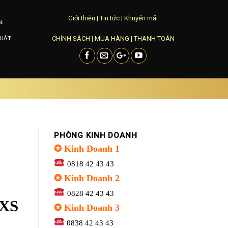
Giới thiệu
|
Tin tức
|
Khuyến mãi
N:
CHÍNH SÁCH
|
MUA HÀNG
|
THANH TOÁN
UẬT:
PHÒNG KINH DOANH
✪ Kinh Doanh 1
0818 42 43 43
✪ Kinh Doanh 2
0828 42 43 43
FXS
✪ Kinh Doanh 3
0838 42 43 43