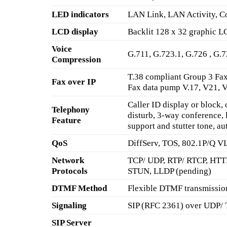
LED indicators
LAN Link, LAN Activity, C
LCD display
Backlit 128 x 32 graphic L
Voice
G.711, G.723.1, G.726 , G.
Compression
T.38 compliant Group 3 Fax
Fax over IP
Fax data pump V.17, V21, V.
Caller ID display or block, c
Telephony
disturb, 3-way conference,
Feature
support and stutter tone, au
QoS
DiffServ, TOS, 802.1P/Q V
Network
TCP/ UDP, RTP/ RTCP, HTT
Protocols
STUN, LLDP (pending)
DTMF Method
Flexible DTMF transmissio
Signaling
SIP (RFC 2361) over UDP/
SIP Server