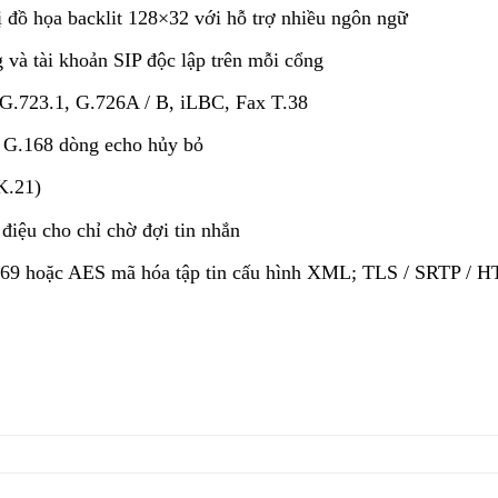
ị đồ họa backlit 128×32 với hỗ trợ nhiều ngôn ngữ
 và tài khoản SIP độc lập trên mỗi cổng
 G.723.1, G.726A / B, iLBC, Fax T.38
 G.168 dòng echo hủy bỏ
K.21)
iệu cho chỉ chờ đợi tin nhắn
-069 hoặc AES mã hóa tập tin cấu hình XML; TLS / SRTP / 