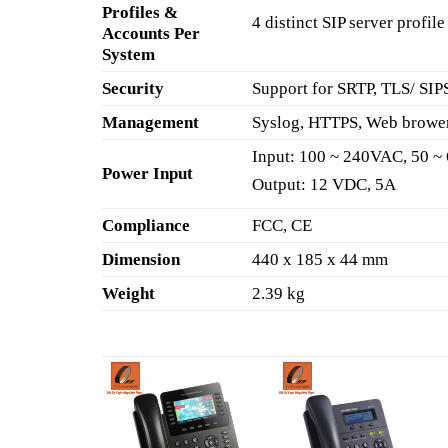
Profiles &
4 distinct SIP server profi
Accounts Per
System
Security
Support for SRTP, TLS/ SIP
Management
Syslog, HTTPS, Web brower
Input: 100 ~ 240VAC, 50 ~
Power Input
Output: 12 VDC, 5A
Compliance
FCC, CE
Dimension
440 x 185 x 44 mm
Weight
2.39 kg
Add to
Add to