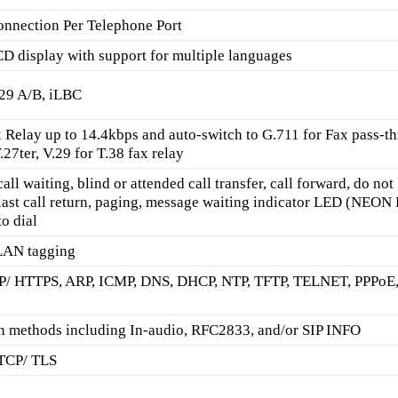
onnection Per Telephone Port
CD display with support for multiple languages
729 A/B, iLBC
 Relay up to 14.4kbps and auto-switch to G.711 for Fax pass-t
27ter, V.29 for T.38 fax relay
all waiting, blind or attended call transfer, call forward, do not
 last call return, paging, message waiting indicator LED (NEON
to dial
LAN tagging
P/ HTTPS, ARP, ICMP, DNS, DHCP, NTP, TFTP, TELNET, PPPoE
n methods including In-audio, RFC2833, and/or SIP INFO
 TCP/ TLS