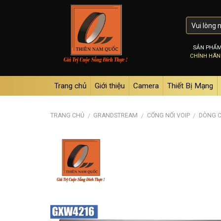
Skip
to
content
SẢN PHẨ
CHÍNH HÃ
Trang chủ
Giới thiệu
Camera
Thiết Bị Mạng
TRANG CHỦ
GRANDSTREAM
CỔNG NỐI VOIP
DÒNG C
/
/
/