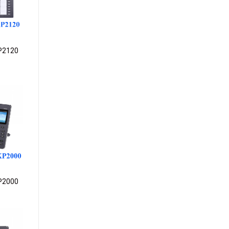
ishlist
P2120
dd to
ishlist
P2000