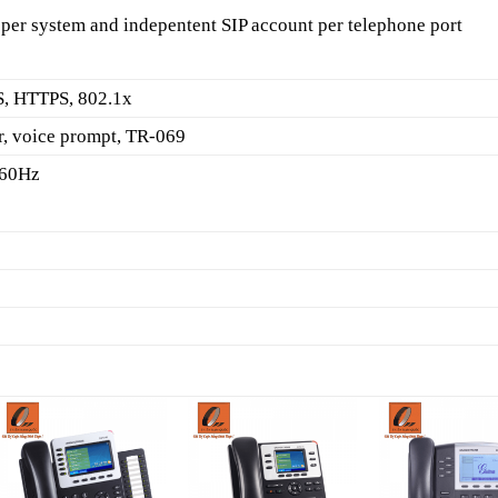
le per system and indepentent SIP account per telephone port
S, HTTPS, 802.1x
, voice prompt, TR-069
 60Hz
Add to
Add to
A