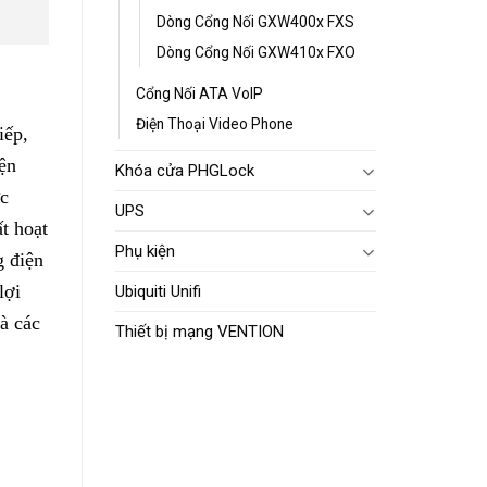
Dòng Cổng Nối GXW400x FXS
Dòng Cổng Nối GXW410x FXO
Cổng Nối ATA VoIP
Điện Thoại Video Phone
iếp,
ện
Khóa cửa PHGLock
ức
UPS
t hoạt
Phụ kiện
g điện
lợi
Ubiquiti Unifi
à các
Thiết bị mạng VENTION