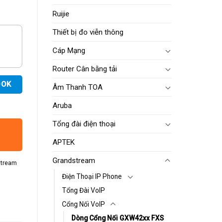
Ruijie
Thiết bị đo viễn thông
Cáp Mạng
Router Cân bằng tải
OOK
Âm Thanh TOA
Aruba
Tổng đài điện thoại
APTEK
Grandstream
tream
Điện Thoại IP Phone
Tổng Đài VoIP
Cổng Nối VoIP
Dòng Cổng Nối GXW42xx FXS