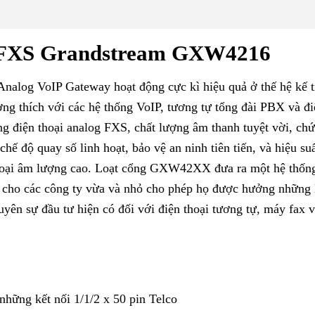
P-FXS Grandstream GXW4216
log VoIP Gateway hoạt động cực kì hiệu quả ở thế hệ kế t
ơng thích với các hệ thống VoIP, tương tự tổng đài PBX và đi
ổng điện thoại analog FXS, chất lượng âm thanh tuyệt vời, ch
ế độ quay số linh hoạt, bảo vệ an ninh tiên tiến, và hiệu suấ
thoại âm lượng cao. Loạt cổng GXW42XX đưa ra một hệ thốn
ý cho các công ty vừa và nhỏ cho phép họ được hưởng những 
uyên sự đầu tư hiện có đối với điện thoại tương tự, máy fax v
ững kết nối 1/1/2 x 50 pin Telco