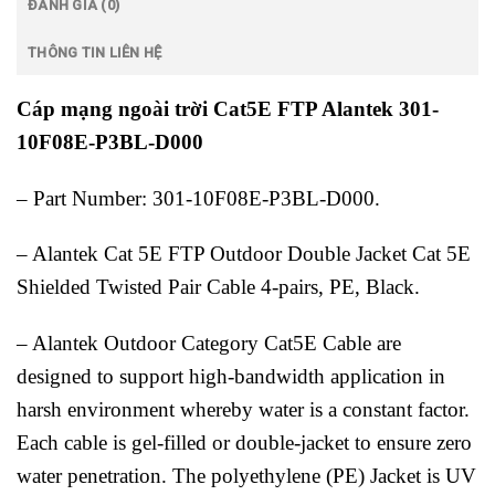
ĐÁNH GIÁ (0)
THÔNG TIN LIÊN HỆ
Cáp mạng ngoài trời Cat5E FTP Alantek 301-
10F08E-P3BL-D000
– Part Number: 301-10F08E-P3BL-D000.
– Alantek Cat 5E FTP Outdoor Double Jacket Cat 5E
Shielded Twisted Pair Cable 4-pairs, PE, Black.
– Alantek Outdoor Category Cat5E Cable are
designed to support high-bandwidth application in
harsh environment whereby water is a constant factor.
Each cable is gel-filled or double-jacket to ensure zero
water penetration. The polyethylene (PE) Jacket is UV