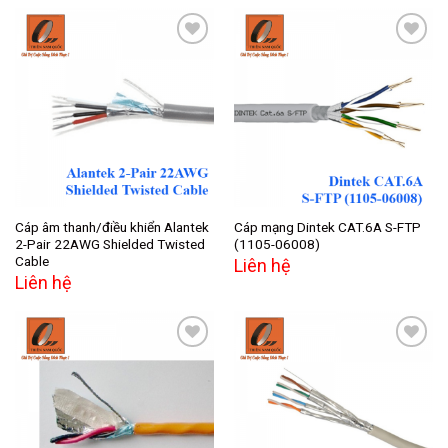
Add to
Add to
wishlist
wishlist
Cáp âm thanh/điều khiển Alantek
Cáp mạng Dintek CAT.6A S-FTP
2-Pair 22AWG Shielded Twisted
(1105-06008)
Cable
Liên hệ
Liên hệ
Add to
Add to
wishlist
wishlist