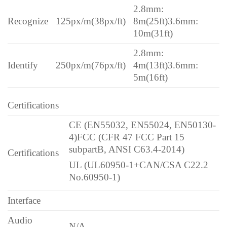
2.8mm:
Recognize
125px/m
(38px/ft)
8m(25ft)
3.6mm:
10m(31ft)
2.8mm:
Identify
250px/m
(76px/ft)
4m(13ft)
3.6mm:
5m(16ft)
Certifications
CE (EN55032, EN55024, EN50130-
4)
FCC (CFR 47 FCC Part 15
subpartB, ANSI C63.4-2014)
Certifications
UL (UL60950-1+CAN/CSA C22.2
No.60950-1)
Interface
Audio
N/A