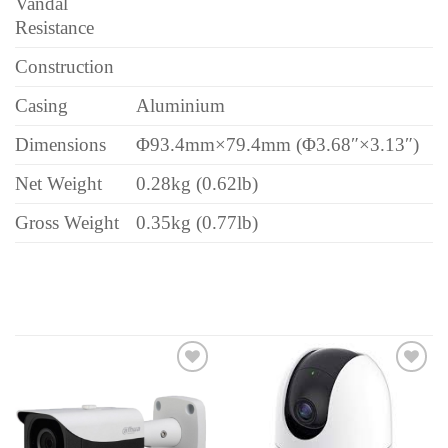
Vandal
Resistance
Construction
Casing
Aluminium
Dimensions
Φ93.4mm×79.4mm (Φ3.68″×3.13″)
Net Weight
0.28kg (0.62lb)
Gross Weight
0.35kg (0.77lb)
Add to
Add to
wishlist
wishlist