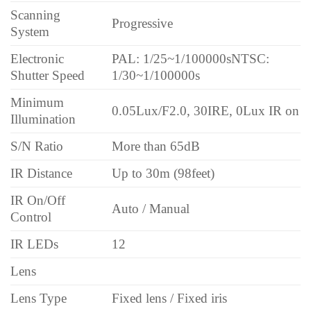
Scanning
Progressive
System
Electronic
PAL: 1/25~1/100000s
NTSC:
Shutter Speed
1/30~1/100000s
Minimum
0.05Lux/F2.0, 30IRE, 0Lux IR on
Illumination
S/N Ratio
More than 65dB
IR Distance
Up to 30m (98feet)
IR On/Off
Auto / Manual
Control
IR LEDs
12
Lens
Lens Type
Fixed lens / Fixed iris