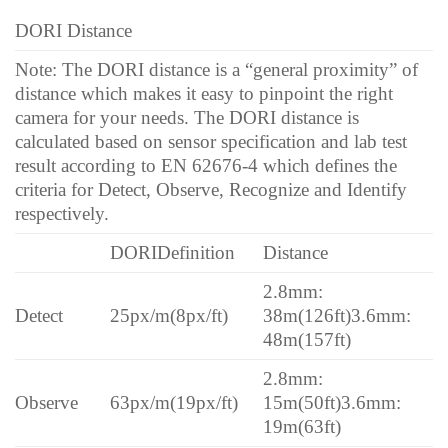
DORI Distance
Note: The DORI distance is a “general proximity” of
distance which makes it easy to pinpoint the right
camera for your needs. The DORI distance is
calculated based on sensor specification and lab test
result according to EN 62676-4 which defines the
criteria for Detect, Observe, Recognize and Identify
respectively.
DORI
Definition
Distance
2.8mm:
Detect
25px/m
(8px/ft)
38m(126ft)
3.6mm:
48m(157ft)
2.8mm:
Observe
63px/m
(19px/ft)
15m(50ft)
3.6mm:
19m(63ft)