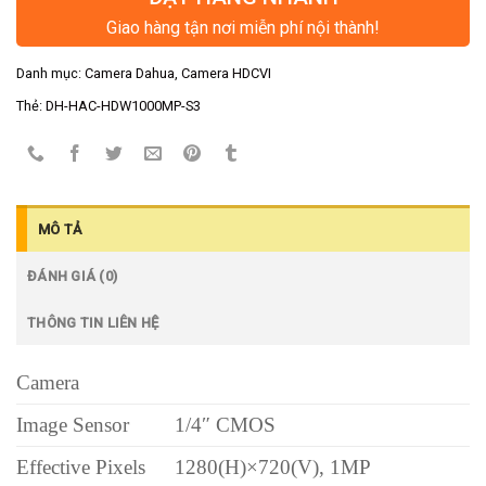
Giao hàng tận nơi miễn phí nội thành!
Danh mục:
Camera Dahua
,
Camera HDCVI
Thẻ:
DH-HAC-HDW1000MP-S3
MÔ TẢ
ĐÁNH GIÁ (0)
THÔNG TIN LIÊN HỆ
Camera
Image Sensor
1/4″ CMOS
Effective Pixels
1280(H)×720(V), 1MP