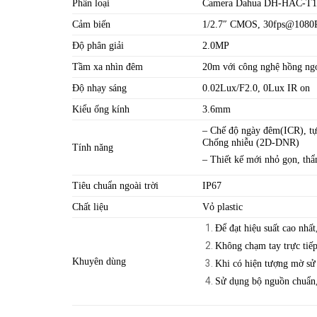
Phân loại
Camera Dahua DH-HAC-T
Cảm biến
1/2.7″ CMOS, 30fps@1080
Độ phân giải
2.0MP
Tầm xa nhìn đêm
20m với công nghệ hồng ng
Độ nhạy sáng
0.02Lux/F2.0, 0Lux IR on
Kiểu ống kính
3.6mm
– Chế độ ngày đêm(ICR), t
Chống nhiễu (2D-DNR)
Tính năng
– Thiết kế mới nhỏ gọn, thẩ
Tiêu chuẩn ngoài trời
IP67
Chất liệu
Vỏ plastic
Để đạt hiệu suất cao nhất,
Không chạm tay trực tiế
Khuyên dùng
Khi có hiện tượng mờ sử 
Sử dụng bộ nguồn chuẩn,