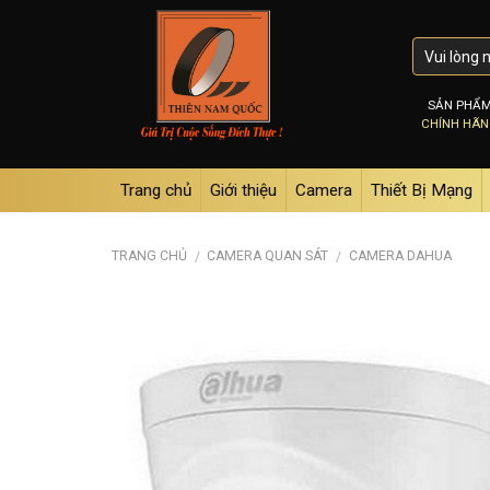
Skip
to
content
SẢN PHẨ
CHÍNH HÃ
Trang chủ
Giới thiệu
Camera
Thiết Bị Mạng
TRANG CHỦ
CAMERA QUAN SÁT
CAMERA DAHUA
/
/