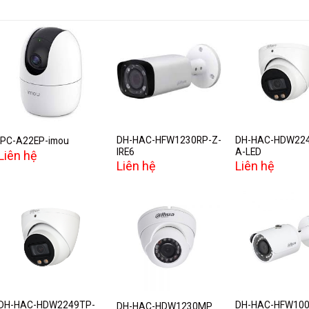
Add to
Add to
A
wishlist
wishlist
w
DH-HAC-HFW1230RP-Z-
DH-HAC-HDW22
IPC-A22EP-imou
IRE6
A-LED
Liên hệ
Liên hệ
Liên hệ
Add to
Add to
A
wishlist
wishlist
w
DH-HAC-HDW2249TP-
DH-HAC-HFW100
DH-HAC-HDW1230MP