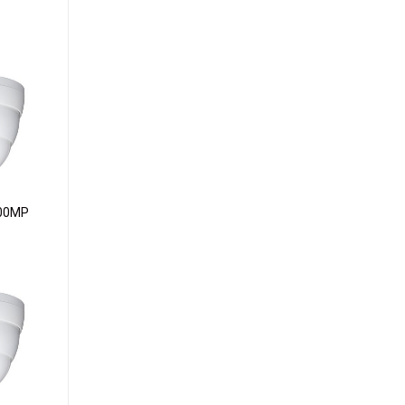
dd to
ishlist
00MP
dd to
ishlist