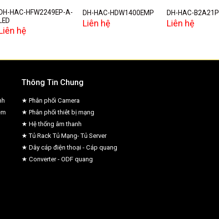
DH-HAC-HFW2249EP-A-
DH-HAC-HDW1400EMP
DH-HAC-B2A21P
LED
Liên hệ
Liên hệ
Liên hệ
Thông Tin Chung
nh
★ Phân phối Camera
ệm
★ Phân phối thiêt bị mạng
★ Hệ thống âm thanh
★ Tủ Rack Tủ Mạng- Tủ Server
★ Dây cáp điện thoại - Cáp quang
★ Converter - ODF quang