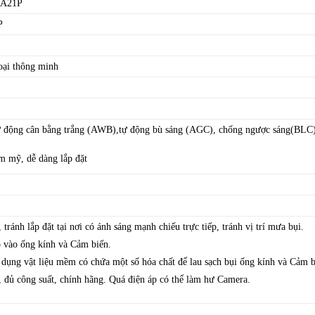
1A21P
P
oại thông minh
ự động cân bằng trắng (AWB),tự động bù sáng (AGC), chống ngược sáng(BLC)
m mỹ, dễ dàng lắp đặt
 tránh lắp đặt tại nơi có ánh sáng mạnh chiếu trực tiếp, tránh vị trí mưa bụi.
p vào ống kính và Cảm biến.
dụng vật liệu mềm có chứa một số hóa chất để lau sạch bụi ống kính và Cảm b
 đủ công suất, chính hãng. Quá điện áp có thể làm hư Camera.