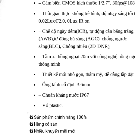
– Cảm biến CMOS kích thước 1/2.7″, 30fps@10
– Thời gian thực không trễ hình, độ nhạy sáng tối 
0.02Lux/F2.0, 0Lux IR on
– Chế độ ngày đêm(ICR), tự động cân bằng trắng
(AWB),tự động bù sáng (AGC), chống ngược
sáng(BLC), Chống nhiễu (2D-DNR),
– Tầm xa hồng ngoại 20m với công nghệ hồng ng
thông minh
– Thiết kế mới nhỏ gọn, thẩm mỹ, dễ dàng lắp đặt
– Ống kính cố định 3.6mm
– Chuẩn kháng nước IP67
– Vỏ plastic.
Sản phẩm chính hãng 100%
Hàng có sẵn
Nhiều khuyến mãi mới