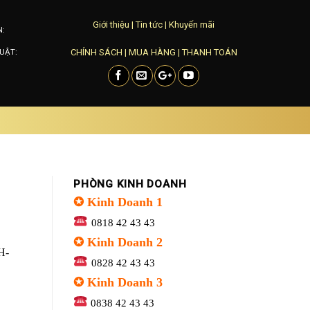
Giới thiệu
|
Tin tức
|
Khuyến mãi
N:
CHÍNH SÁCH
|
MUA HÀNG
|
THANH TOÁN
UẬT:
PHÒNG KINH DOANH
✪ Kinh Doanh 1
0818 42 43 43
✪ Kinh Doanh 2
H-
0828 42 43 43
✪ Kinh Doanh 3
0838 42 43 43