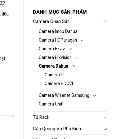
80P
DANH MỤC SẢN PHẨM
thiểu
Camera Quan Sát
Camera Imou Dahua
Camera HDParagon
Camera Ezviz
Camera Hikvision
oại
Camera Dahua
Camera IP
Camera HDCVI
Camera Wisenet Samsung
Camera Unifi
Tủ Rack
Cáp Quang Và Phụ Kiện