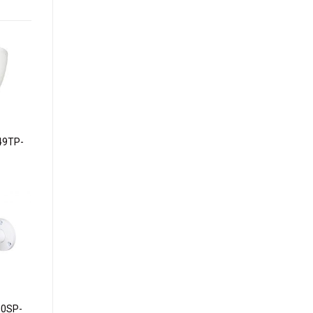
dd to
ishlist
49TP-
dd to
ishlist
0SP-