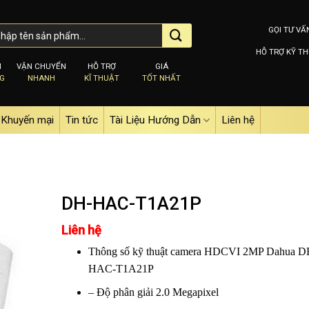
GỌI TƯ VẤ
HỖ TRỢ KỸ TH
M
VẬN CHUYỂN
HỖ TRỢ
GIÁ
NG
NHANH
KĨ THUẬT
TỐT NHẤT
Khuyến mại
Tin tức
Tài Liệu Hướng Dẫn
Liên hệ
DH-HAC-T1A21P
Liên hệ
Add to
Thông số kỹ thuật camera HDCVI 2MP Dahua D
wishlist
HAC-T1A21P
– Độ phân giải 2.0 Megapixel