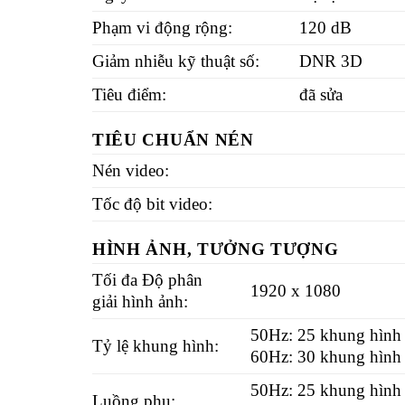
Phạm vi động rộng:
120 dB
Giảm nhiễu kỹ thuật số:
DNR 3D
Tiêu điểm:
đã sửa
TIÊU CHUẨN NÉN
Nén video:
Tốc độ bit video:
HÌNH ẢNH, TƯỞNG TƯỢNG
Tối đa Độ phân
1920 x 1080
giải hình ảnh:
50Hz: 25 khung hình 
Tỷ lệ khung hình:
60Hz: 30 khung hình 
50Hz: 25 khung hình 
Luồng phụ: