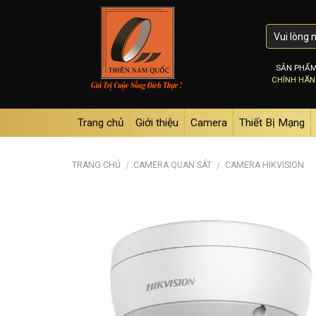
Skip
to
content
SẢN PHẨ
CHÍNH HÃ
Trang chủ
Giới thiệu
Camera
Thiết Bị Mạng
TRANG CHỦ
CAMERA QUAN SÁT
CAMERA HIKVISION
/
/