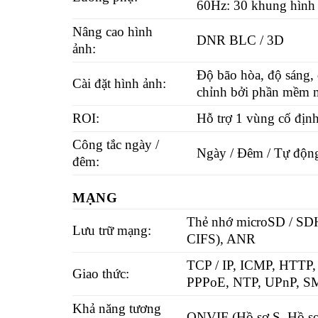
60Hz: 30 khung hình 
Nâng cao hình
DNR BLC / 3D
ảnh:
Độ bão hòa, độ sáng, 
Cài đặt hình ảnh:
chỉnh bởi phần mềm m
ROI:
Hỗ trợ 1 vùng cố định
Công tắc ngày /
Ngày / Đêm / Tự động 
đêm:
MẠNG
Thẻ nhớ microSD / SD
Lưu trữ mạng:
CIFS), ANR
TCP / IP, ICMP, HTTP
Giao thức:
PPPoE, NTP, UPnP, SM
Khả năng tương
ONVIF (Hồ sơ S, Hồ sơ