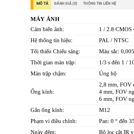
MÔ TẢ
ĐÁNH GIÁ (0)
THÔNG TIN LIÊN HỆ
MÁY ẢNH
Cảm biến ảnh:
1 / 2.8 CMOS
Hệ thống tín hiệu:
PAL / NTSC
Tối thiểu Chiếu sáng:
Màu sắc: 0,00
Thời gian màn trập:
1/3 s đến 1 / 1
Màn trập chậm:
Ủng hộ
2,8 mm, FOV n
Ống kính:
4 mm, FOV nga
6 mm, FOV nga
Gắn ống kính:
M12
Phạm vi điều chỉnh:
Pan: 0 ° đến 35
Ngày đêm:
Bộ lọc cắt IR v