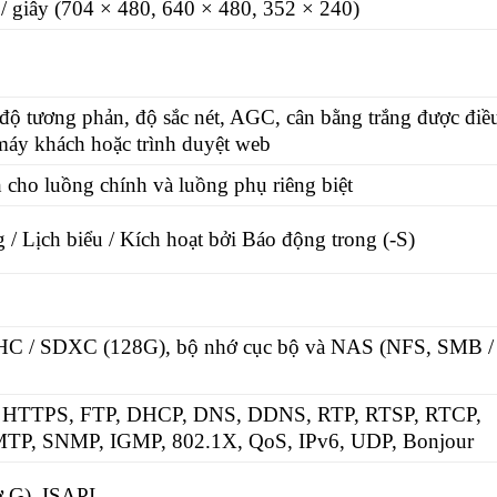
/ giây (704 × 480, 640 × 480, 352 × 240)
độ tương phản, độ sắc nét, AGC, cân bằng trắng được điề
áy khách hoặc trình duyệt web
 cho luồng chính và luồng phụ riêng biệt
/ Lịch biểu / Kích hoạt bởi Báo động trong (-S)
HC / SDXC (128G), bộ nhớ cục bộ và NAS (NFS, SMB /
, HTTPS, FTP, DHCP, DNS, DDNS, RTP, RTSP, RTCP,
TP, SNMP, IGMP, 802.1X, QoS, IPv6, UDP, Bonjour
 G), ISAPI