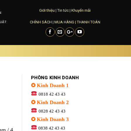
Giới thiệu
|
Tin tức
|
Khuyến mãi
N:
CHÍNH SÁCH
|
MUA HÀNG
|
THANH TOÁN
UẬT:
PHÒNG KINH DOANH
✪ Kinh Doanh 1
0818 42 43 43
✪ Kinh Doanh 2
0828 42 43 43
✪ Kinh Doanh 3
0838 42 43 43
mm / 4