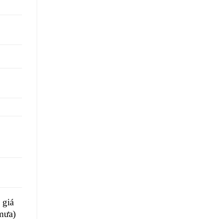
 giá
mưa)