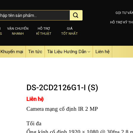
GỌI TƯ VẤ
HỖ TRỢ KỸ TH
M
VẬN CHUYỂN
HỖ TRỢ
GIÁ
NG
NHANH
KĨ THUẬT
TỐT NHẤT
Khuyến mại
Tin tức
Tài Liệu Hướng Dẫn
Liên hệ
DS-2CD2126G1-I (S)
Liên hệ
Add to
Camera mạng cố định IR 2 MP
wishlist
Tối đa
Ống kính cố định 1920 × 1080 @ 30fps 2,8 