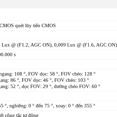
 CMOS quét lũy tiến CMOS
5 Lux @ (F1.2, AGC ON), 0,009 Lux @ (F1.6, AGC ON)
00.000 s
gang: 108 °, FOV dọc: 58 °, FOV chéo: 128 °
ng: 86 °, FOV dọc: 46 °, FOV chéo: 103 °
ng: 52 °, dọc FOV: 29 °, đường chéo FOV: 60 °
5 °, nghiêng: 0 ° đến 75 °, xoay: 0 ° đến 355 °
ới công tắc tự động