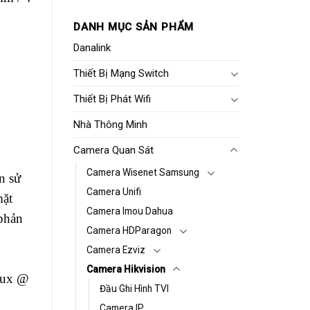
DANH MỤC SẢN PHẨM
Danalink
Thiết Bị Mạng Switch
Thiết Bị Phát Wifi
Nhà Thông Minh
Camera Quan Sát
Camera Wisenet Samsung
n sử
Camera Unifi
mặt
Camera Imou Dahua
phản
Camera HDParagon
Camera Ezviz
Camera Hikvision
Lux @
Đầu Ghi Hình TVI
Camera IP