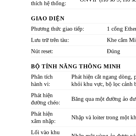
thích hệ thống:
GIAO DIỆN
Phương thức giao tiếp:
1 cổng Ethe
Lưu trữ trên tàu:
Khe cắm Mic
Nút reset:
Đúng
BỘ TÍNH NĂNG THÔNG MINH
Phân tích
Phát hiện cắt ngang dòng, p
hành vi:
khỏi khu vực, bộ lọc cảnh b
Phát hiện
Băng qua một đường ảo đượ
đường chéo:
Phát hiện
Nhập và loiter trong một k
xâm nhập:
Lối vào khu
Nhập một vùng ảo được xác 