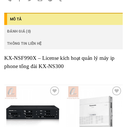
MÔ TẢ
ĐÁNH GIÁ (0)
THÔNG TIN LIÊN HỆ
KX-NSF990X – License kích hoạt quản lý máy ip
phone tổng đài KX-NS300
Add to
Add to
wishlist
wishlist