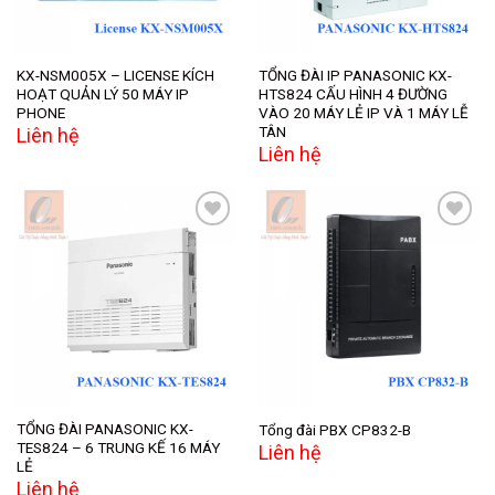
KX-NSM005X – LICENSE KÍCH
TỔNG ĐÀI IP PANASONIC KX-
HOẠT QUẢN LÝ 50 MÁY IP
HTS824 CẤU HÌNH 4 ĐƯỜNG
PHONE
VÀO 20 MÁY LẺ IP VÀ 1 MÁY LỄ
TÂN
Liên hệ
Liên hệ
Add to
Add to
wishlist
wishlist
TỔNG ĐÀI PANASONIC KX-
Tổng đài PBX CP832-B
TES824 – 6 TRUNG KẾ 16 MÁY
Liên hệ
LẺ
Liên hệ