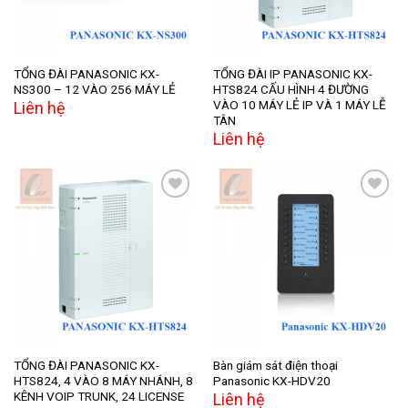
TỔNG ĐÀI PANASONIC KX-
TỔNG ĐÀI IP PANASONIC KX-
NS300 – 12 VÀO 256 MÁY LẺ
HTS824 CẤU HÌNH 4 ĐƯỜNG
VÀO 10 MÁY LẺ IP VÀ 1 MÁY LỄ
Liên hệ
TÂN
Liên hệ
Add to
Add to
wishlist
wishlist
TỔNG ĐÀI PANASONIC KX-
Bàn giám sát điện thoại
HTS824, 4 VÀO 8 MÁY NHÁNH, 8
Panasonic KX-HDV20
KÊNH VOIP TRUNK, 24 LICENSE
Liên hệ