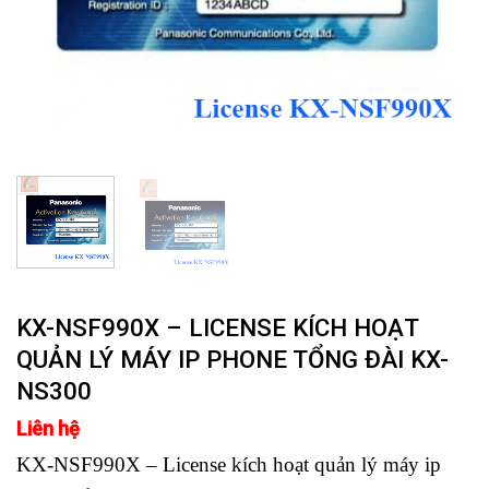
KX-NSF990X – LICENSE KÍCH HOẠT
QUẢN LÝ MÁY IP PHONE TỔNG ĐÀI KX-
NS300
Liên hệ
KX-NSF990X – License kích hoạt quản lý máy ip