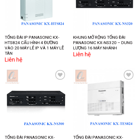
TỔNG ĐÀI IP PANASONIC KX-
KHUNG MỞ RỘNG TỔNG ĐÀI
HTS824 CẤU HÌNH 4 ĐƯỜNG
PANASONIC KX-NS320 – DUNG
VÀO 20 MÁY LẺ IP VÀ 1 MÁY LỄ
LƯỢNG 16 MÁY NHÁNH
TÂN
Liên hệ
Liên hệ
Add to
Add to
wishlist
wishlist
TỔNG ĐÀI PANASONIC KX-
TỔNG ĐÀI PANASONIC KX-