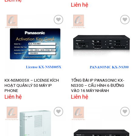
Liên hệ
Add to
Add to
wishlist
wishlist
KX-NSM005X – LICENSE KÍCH
TỔNG ĐÀI IP PANASONIC KX-
HOẠT QUẢN LÝ 50 MÁY IP
NS300 – CẤU HÌNH 6 ĐƯỜNG
PHONE
VÀO 16 MÁY NHÁNH
Liên hệ
Liên hệ
Add to
Add to
wishlist
wishlist