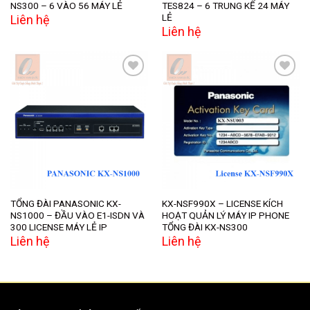
NS300 – 6 VÀO 56 MÁY LẺ
TES824 – 6 TRUNG KẾ 24 MÁY
LẺ
Liên hệ
Liên hệ
Add to
Add to
wishlist
wishlist
TỔNG ĐÀI PANASONIC KX-
KX-NSF990X – LICENSE KÍCH
NS1000 – ĐẦU VÀO E1-ISDN VÀ
HOẠT QUẢN LÝ MÁY IP PHONE
300 LICENSE MÁY LẺ IP
TỔNG ĐÀI KX-NS300
Liên hệ
Liên hệ