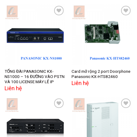
Add to
Add to
wishlist
wishlist
TỔNG ĐÀI PANASONIC KX-
Card mở rộng 2 port Doorphone
NS1000 – 16 ĐƯỜNG VÀO PSTN
Panasonic KX-HTS82460
VÀ 100 LICENSE MÁY LẺ IP
Liên hệ
Liên hệ
Add to
Add to
wishlist
wishlist