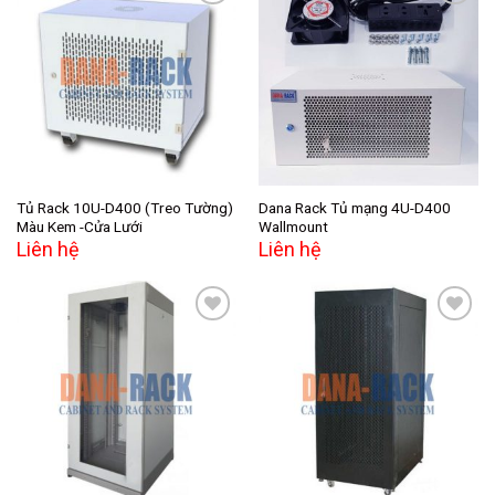
Add to
Add to
wishlist
wishlist
Tủ Rack 10U-D400 (Treo Tường)
Dana Rack Tủ mạng 4U-D400
Màu Kem -Cửa Lưới
Wallmount
Liên hệ
Liên hệ
Add to
Add to
wishlist
wishlist