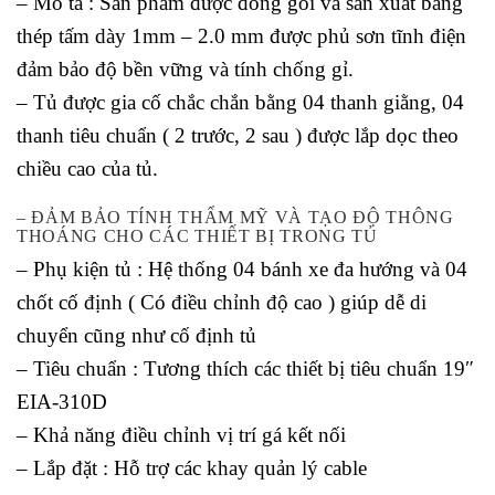
– Mô tả : Sản phẩm được đóng gói và sản xuất bằng
thép tấm dày 1mm – 2.0 mm được phủ sơn tĩnh điện
đảm bảo độ bền vững và tính chống gỉ.
– Tủ được gia cố chắc chắn bằng 04 thanh giằng, 04
thanh tiêu chuẩn ( 2 trước, 2 sau ) được lắp dọc theo
chiều cao của tủ.
– ĐẢM BẢO TÍNH THẨM MỸ VÀ TẠO ĐỘ THÔNG
THOÁNG CHO CÁC THIẾT BỊ TRONG TỦ
– Phụ kiện tủ : Hệ thống 04 bánh xe đa hướng và 04
chốt cố định ( Có điều chỉnh độ cao ) giúp dễ di
chuyển cũng như cố định tủ
– Tiêu chuẩn : Tương thích các thiết bị tiêu chuẩn 19″
EIA-310D
– Khả năng điều chỉnh vị trí gá kết nối
– Lắp đặt : Hỗ trợ các khay quản lý cable