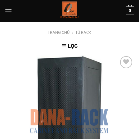
Skip
0
to
content
TRANG CHỦ
TỦ RACK
/
LỌC
Add to
wishlist