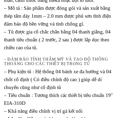
toàn, cánh trước bằng meka hoặc đột lỗ lưới.
– Mô tả : Sản phẩm được đóng gói và sản xuất bằng
thép tấm dày 1mm – 2.0 mm được phủ sơn tĩnh điện
đảm bảo độ bền vững và tính chống gỉ.
– Tủ được gia cố chắc chắn bằng 04 thanh giằng, 04
thanh tiêu chuẩn ( 2 trước, 2 sau ) được lắp dọc theo
chiều cao của tủ.
– ĐẢM BẢO TÍNH THẨM MỸ VÀ TẠO ĐỘ THÔNG
THOÁNG CHO CÁC THIẾT BỊ TRONG TỦ
– Phụ kiện tủ : Hệ thống 04 bánh xe đa hướng và 04
chốt cố định ( Có điều chỉnh độ cao ) giúp dễ di
chuyển cũng như cố định tủ
– Tiêu chuẩn : Tương thích các thiết bị tiêu chuẩn 19″
EIA-310D
– Khả năng điều chỉnh vị trí gá kết nối