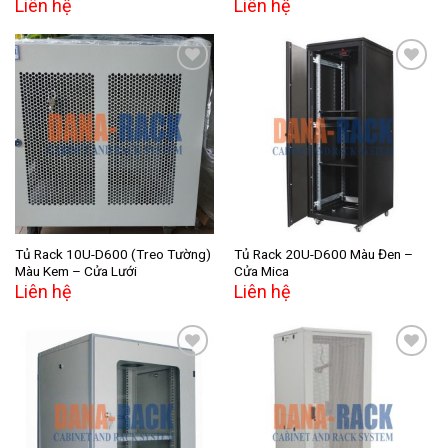
Liên hệ
Liên hệ
Add to
Add to
wishlist
wishlist
Tủ Rack 10U-D600 (Treo Tường)
Tủ Rack 20U-D600 Màu Đen –
Màu Kem – Cửa Lưới
Cửa Mica
Liên hệ
Liên hệ
Add to
Add to
wishlist
wishlist