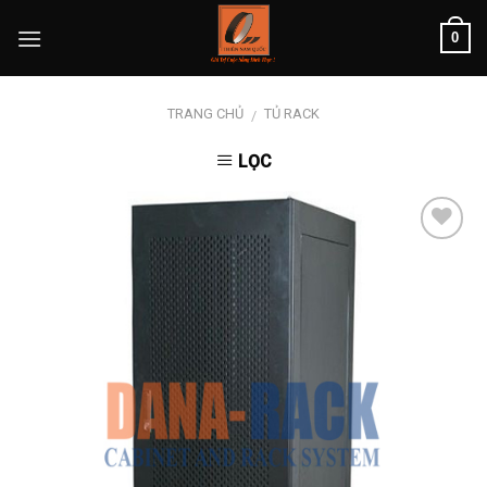
Skip
0
to
content
TRANG CHỦ
TỦ RACK
/
LỌC
Add to
wishlist