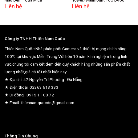
Màu Đen – Cửa Mica
Tower/Wallmount 10U D400
Liên hệ
Liên hệ
Công ty TNHH Thiên Nam Quốc
Thiên Nam Quốc Nhà phân phối Camera và thiết bị mạng chính hãng
100% tại khu vực Miền Trung.Với hơn 10 năm kinh nghiệm trong lĩnh
vực,chúng tôi cam kết đem đến quý khách hàng những sản phẩm chất
lượng nhất,giá cả tốt nhất hiện nay.
★ Địa chỉ: 47 Nguyễn Tri Phương - Đà Nẵng
★ Điện thoại: 02363 613 333
★ Di động : 0915 11 00 72
★ Email: thiennamquocdn@gmail.com
Thông Tin Chung