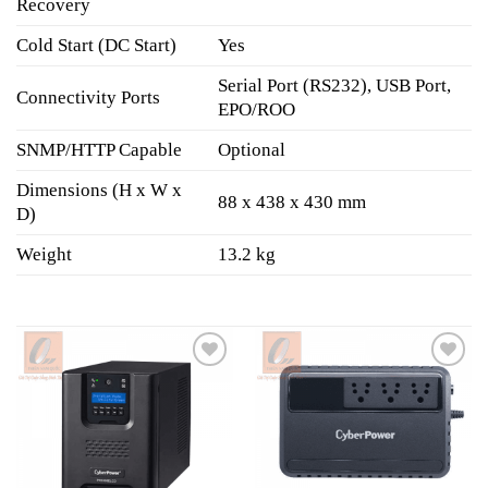
Recovery
Cold Start (DC Start)
Yes
Serial Port (RS232), USB Port,
Connectivity Ports
EPO/ROO
SNMP/HTTP Capable
Optional
Dimensions (H x W x
88 x 438 x 430 mm
D)
Weight
13.2 kg
Add to
Add to
wishlist
wishlist