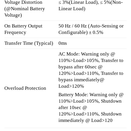
Voltage Distortion
≤ 3%(Linear Load), ≤ 5%(Non-
(@Nominal Battery
Linear Load)
Voltage)
On Battery Output
50 Hz / 60 Hz (Auto-Sensing or
Frequency
Configurable) ± 0.5%
Transfer Time (Typical)
0ms
AC Mode: Warning only @
110%>Load>105%, Transfer to
bypass after 60sec @
120%>Load>110%, Transfer to
bypass immediately@
Load>120%
Overload Protection
Battery Mode: Warning only @
110%>Load>105%, Shutdown
after 10sec @
120%>Load>110%, Shutdown
immediately @ Load>120