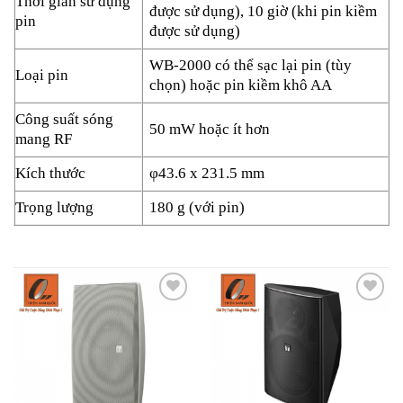
Thời gian sử dụng
được sử dụng), 10 giờ (khi pin kiềm
pin
được sử dụng)
WB-2000 có thể sạc lại pin (tùy
Loại pin
chọn) hoặc pin kiềm khô AA
Công suất sóng
50 mW hoặc ít hơn
mang RF
Kích thước
φ43.6 x 231.5 mm
Trọng lượng
180 g (với pin)
Add to
Add to
wishlist
wishlist