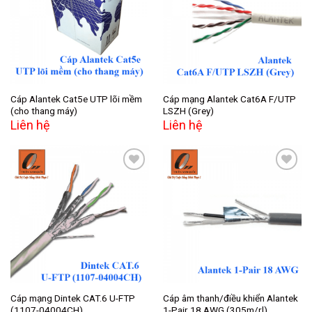
Add to
Add to
wishlist
wishlist
Cáp Alantek Cat5e UTP lõi mềm
Cáp mạng Alantek Cat6A F/UTP
(cho thang máy)
LSZH (Grey)
Liên hệ
Liên hệ
Add to
Add to
wishlist
wishlist
Cáp mạng Dintek CAT.6 U-FTP
Cáp âm thanh/điều khiển Alantek
(1107-04004CH)
1-Pair 18 AWG (305m/rl)