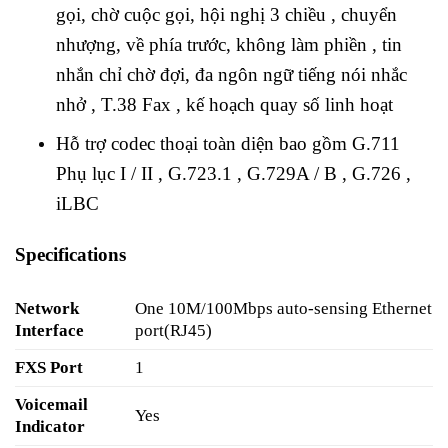
gọi, chờ cuộc gọi, hội nghị 3 chiều , chuyển
nhượng, về phía trước, không làm phiền , tin
nhắn chỉ chờ đợi, đa ngôn ngữ tiếng nói nhắc
nhở , T.38 Fax , kế hoạch quay số linh hoạt
Hỗ trợ codec thoại toàn diện bao gồm G.711
Phụ lục I / II , G.723.1 , G.729A / B , G.726 ,
iLBC
Specifications
Network
One 10M/100Mbps auto-sensing Ethernet
Interface
port(RJ45)
FXS Port
1
Voicemail
Yes
Indicator