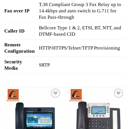
T.38 Compliant Group 3 Fax Relay up to
Fax over IP
14.4kbps and auto switch to G.711 for
Fax Pass-through
Bellcore Type 1 & 2, ETSI, BT, NTT, and
Caller ID
DTMF-based CID
Remote
HTTP/HTTPS/Telnet/TFTP Provisioning
Configuration
Security
SRTP
Media
Add to
Add to
wishlist
wishlist