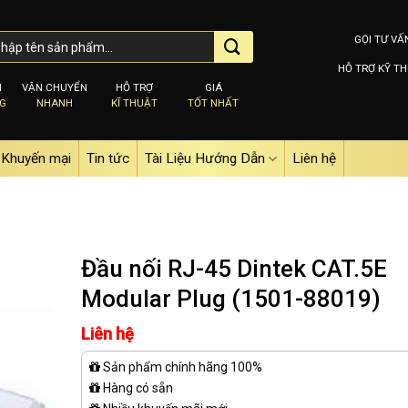
GỌI TƯ VẤ
HỖ TRỢ KỸ TH
M
VẬN CHUYỂN
HỖ TRỢ
GIÁ
NG
NHANH
KĨ THUẬT
TỐT NHẤT
Khuyến mại
Tin tức
Tài Liệu Hướng Dẫn
Liên hệ
Đầu nối RJ-45 Dintek CAT.5E
Modular Plug (1501-88019)
Add to
Liên hệ
wishlist
Sản phẩm chính hãng 100%
Hàng có sẵn