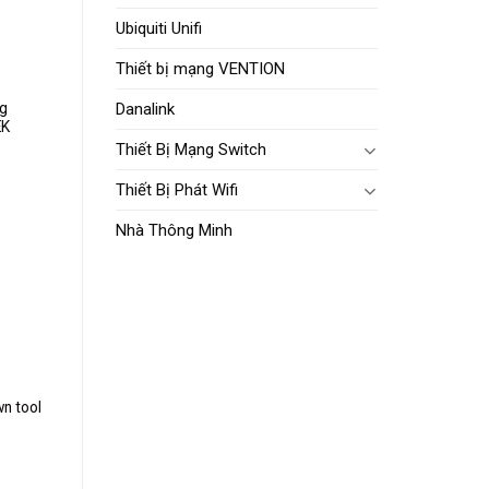
ishlist
Ubiquiti Unifi
Thiết bị mạng VENTION
Danalink
ng
EK
Thiết Bị Mạng Switch
Thiết Bị Phát Wifi
Nhà Thông Minh
dd to
ishlist
p
n tool