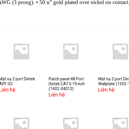
WG (3 prong). • 50 u” gold plated over nickel on contact.
Add to
Add to
A
wishlist
wishlist
w
Mặt nạ 2 port Dintek
Patch panel 48 Port
Mặt nạ 2 port Din
APF-02
Dintek CAT.6 19 inch
Wallplate (1303
(1402-04012)
Liên hệ
Liên hệ
Liên hệ
Add to
Add to
A