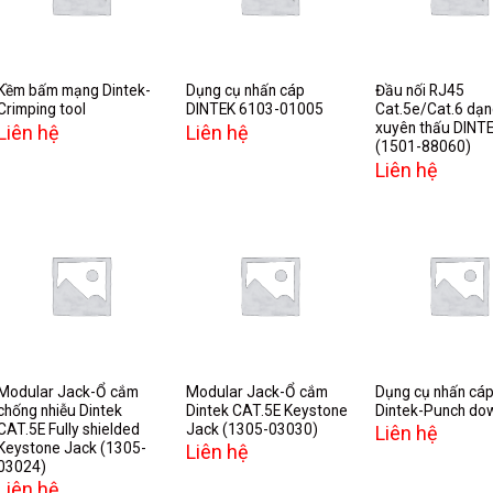
wishlist
wishlist
w
Kềm bấm mạng Dintek-
Dụng cụ nhấn cáp
Đầu nối RJ45
Crimping tool
DINTEK 6103-01005
Cat.5e/Cat.6 dạ
xuyên thấu DINT
Liên hệ
Liên hệ
(1501-88060)
Liên hệ
Add to
Add to
A
wishlist
wishlist
w
Modular Jack-Ổ cắm
Modular Jack-Ổ cắm
Dụng cụ nhấn cá
chống nhiễu Dintek
Dintek CAT.5E Keystone
Dintek-Punch dow
CAT.5E Fully shielded
Jack (1305-03030)
Liên hệ
Keystone Jack (1305-
Liên hệ
03024)
Liên hệ