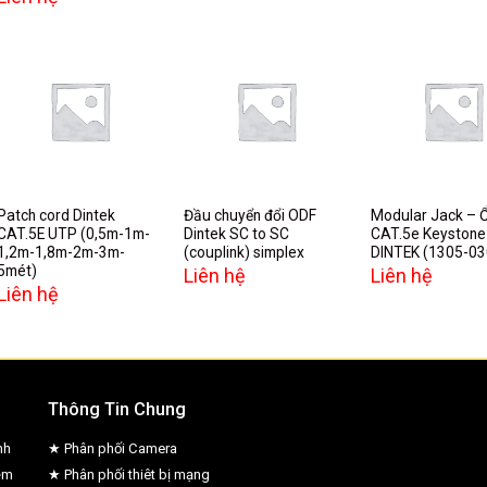
Add to
Add to
A
wishlist
wishlist
w
Patch cord Dintek
Đầu chuyển đổi ODF
Modular Jack – 
CAT.5E UTP (0,5m-1m-
Dintek SC to SC
CAT.5e Keystone
1,2m-1,8m-2m-3m-
(couplink) simplex
DINTEK (1305-03
5mét)
Liên hệ
Liên hệ
Liên hệ
Thông Tin Chung
nh
★ Phân phối Camera
ệm
★ Phân phối thiêt bị mạng