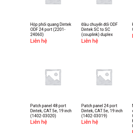
wishlist
wishlist
Hộp phối quang Dintek
Đầu chuyển đổi ODF
ODF 24 port (2201-
Dintek SC to SC
24060)
(couplink) duplex
Liên hệ
Liên hệ
Add to
Add to
wishlist
wishlist
Patch panel 48 port
Patch panel 24 port
Dintek, CAT.5e, 19 inch
Dintek, CAT.5e, 19 inch
(1402-03020)
(1402-03019)
Liên hệ
Liên hệ