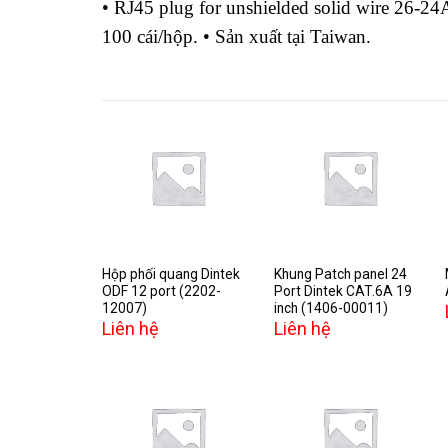
• RJ45 plug for unshielded solid wire 26-24A
100 cái/hộp. • Sản xuất tại Taiwan.
Add to
Add to
wishlist
wishlist
Hộp phối quang Dintek
Khung Patch panel 24
ODF 12 port (2202-
Port Dintek CAT.6A 19
12007)
inch (1406-00011)
Liên hệ
Liên hệ
Add to
Add to