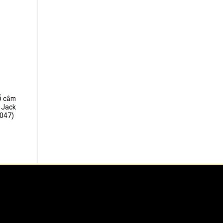
dd to
ishlist
Ổ cắm
 Jack
047)