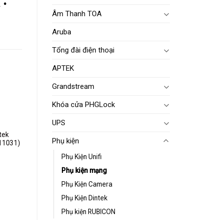
 •
Âm Thanh TOA
Aruba
Tổng đài điện thoại
APTEK
Grandstream
dd to
ishlist
Khóa cửa PHGLock
UPS
tek
Phụ kiện
-11031)
Phụ Kiện Unifi
Phụ kiện mạng
Phụ Kiện Camera
Phụ Kiện Dintek
Phụ kiện RUBICON
dd to