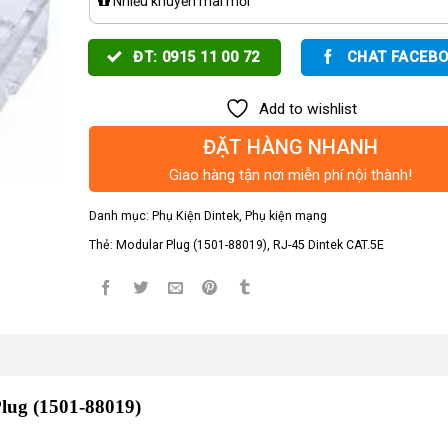
Nhiều khuyến mãi mới
ĐT: 0915 11 00 72
CHAT FACEB
Add to wishlist
ĐẶT HÀNG NHANH
Giao hàng tận nơi miễn phí nội thành!
Danh mục:
Phụ Kiện Dintek
,
Phụ kiện mạng
Thẻ:
Modular Plug (1501-88019)
,
RJ-45 Dintek CAT.5E
lug (
1501-88019)