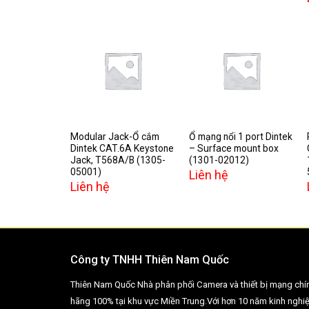
Add to
Add to
wishlist
wishlist
Modular Jack-Ổ cắm
Ổ mạng nổi 1 port Dintek
Dintek CAT.6A Keystone
– Surface mount box
Jack, T568A/B (1305-
(1301-02012)
05001)
Liên hệ
Liên hệ
Công ty TNHH Thiên Nam Quốc
Thiên Nam Quốc Nhà phân phối Camera và thiết bị mạng chí
hãng 100% tại khu vực Miền Trung.Với hơn 10 năm kinh nghi