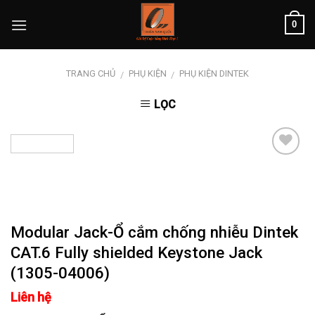
Skip
0
to
content
TRANG CHỦ
PHỤ KIỆN
PHỤ KIỆN DINTEK
/
/
LỌC
Add to
wishlist
Modular Jack-Ổ cắm chống nhiễu Dintek
CAT.6 Fully shielded Keystone Jack
(1305-04006)
Liên hệ