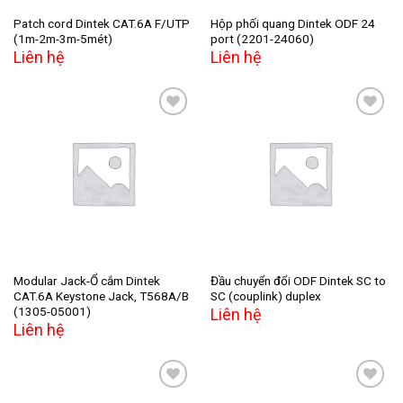
Patch cord Dintek CAT.6A F/UTP
Hộp phối quang Dintek ODF 24
(1m-2m-3m-5mét)
port (2201-24060)
Liên hệ
Liên hệ
Add to
Add to
wishlist
wishlist
Modular Jack-Ổ cắm Dintek
Đầu chuyển đổi ODF Dintek SC to
CAT.6A Keystone Jack, T568A/B
SC (couplink) duplex
(1305-05001)
Liên hệ
Liên hệ