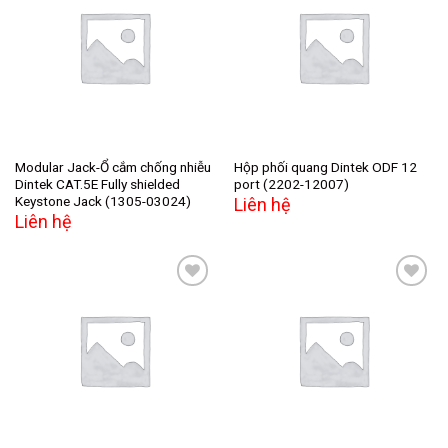
Add to
Add to
wishlist
wishlist
Modular Jack-Ổ cắm chống nhiễu
Hộp phối quang Dintek ODF 12
Dintek CAT.5E Fully shielded
port (2202-12007)
Keystone Jack (1305-03024)
Liên hệ
Liên hệ
Add to
Add to
wishlist
wishlist