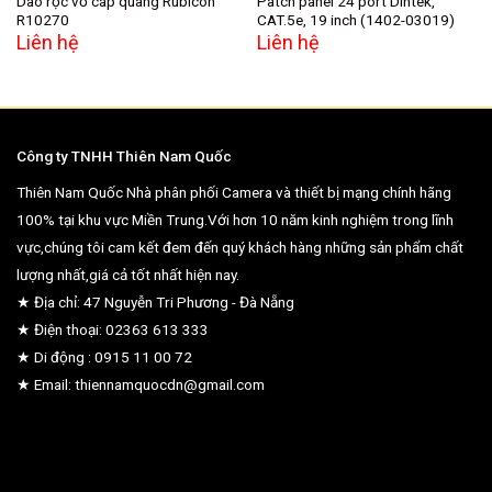
Dao rọc vỏ cáp quang Rubicon
Patch panel 24 port Dintek,
R10270
CAT.5e, 19 inch (1402-03019)
Liên hệ
Liên hệ
Công ty TNHH Thiên Nam Quốc
Thiên Nam Quốc Nhà phân phối Camera và thiết bị mạng chính hãng
100% tại khu vực Miền Trung.Với hơn 10 năm kinh nghiệm trong lĩnh
vực,chúng tôi cam kết đem đến quý khách hàng những sản phẩm chất
lượng nhất,giá cả tốt nhất hiện nay.
★ Địa chỉ: 47 Nguyễn Tri Phương - Đà Nẵng
★ Điện thoại: 02363 613 333
★ Di động : 0915 11 00 72
★ Email: thiennamquocdn@gmail.com