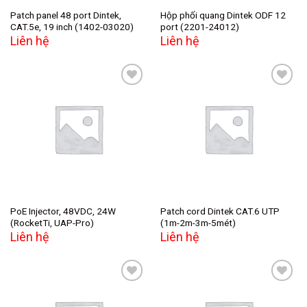
Patch panel 48 port Dintek,
Hộp phối quang Dintek ODF 12
CAT.5e, 19 inch (1402-03020)
port (2201-24012)
Liên hệ
Liên hệ
Add to
Add to
wishlist
wishlist
PoE Injector, 48VDC, 24W
Patch cord Dintek CAT.6 UTP
(RocketTi, UAP-Pro)
(1m-2m-3m-5mét)
Liên hệ
Liên hệ